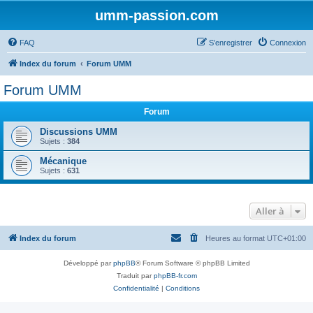
umm-passion.com
FAQ
S’enregistrer
Connexion
Index du forum
Forum UMM
Forum UMM
Forum
Discussions UMM
Sujets :
384
Mécanique
Sujets :
631
Aller à
Index du forum
Heures au format
UTC+01:00
Développé par
phpBB
® Forum Software © phpBB Limited
Traduit par
phpBB-fr.com
Confidentialité
|
Conditions