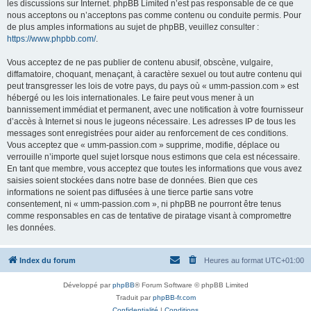
les discussions sur Internet. phpBB Limited n’est pas responsable de ce que
nous acceptons ou n’acceptons pas comme contenu ou conduite permis. Pour
de plus amples informations au sujet de phpBB, veuillez consulter :
https://www.phpbb.com/
.
Vous acceptez de ne pas publier de contenu abusif, obscène, vulgaire,
diffamatoire, choquant, menaçant, à caractère sexuel ou tout autre contenu qui
peut transgresser les lois de votre pays, du pays où « umm-passion.com » est
hébergé ou les lois internationales. Le faire peut vous mener à un
bannissement immédiat et permanent, avec une notification à votre fournisseur
d’accès à Internet si nous le jugeons nécessaire. Les adresses IP de tous les
messages sont enregistrées pour aider au renforcement de ces conditions.
Vous acceptez que « umm-passion.com » supprime, modifie, déplace ou
verrouille n’importe quel sujet lorsque nous estimons que cela est nécessaire.
En tant que membre, vous acceptez que toutes les informations que vous avez
saisies soient stockées dans notre base de données. Bien que ces
informations ne soient pas diffusées à une tierce partie sans votre
consentement, ni « umm-passion.com », ni phpBB ne pourront être tenus
comme responsables en cas de tentative de piratage visant à compromettre
les données.
Index du forum
Heures au format
UTC+01:00
Développé par
phpBB
® Forum Software © phpBB Limited
Traduit par
phpBB-fr.com
Confidentialité
|
Conditions