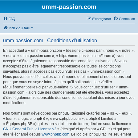
umm-passion.com
FAQ
S’enregistrer
Connexion
Index du forum
umm-passion.com - Conditions d’utilisation
En accédant à « umm-passion.com » (désigné ci-après par « nous », « notre »,
« nos », « umm-passion.com », « https://umm-passion.com/forum »), vous
acceptez d’être légalement responsable des conditions suivantes. Si vous
n’acceptez pas d’être légalement responsable de toutes les conditions
suivantes, alors n’accédez pas et/ou n’utilisez pas « umm-passion.com ».
Nous pouvons modifier celles-ci à n’importe quel moment et nous ferons tout
pour que vous en soyez informé, bien qu’il soit prudent de vérifier
régulièrement celles-ci par vous-même. Si vous continuez d’utiliser « umm-
passion.com » alors que des changements ont été effectués, vous acceptez
d’être légalement responsable des conditions découlant des mises à jour et/ou
modifications.
Nos forums sont développés par phpBB (désigné ci-après par « ils », « eux »,
« leur », « logiciel phpBB », « www.phpbb.com », « phpBB Limited »,
« Équipes phpBB ») qui est un script libre de forum, déclaré sous la licence «
GNU General Public License v2
» (désigné ci-après par « GPL ») et qui peut
être téléchargé depuis
www.phpbb.com
. Le logiciel phpBB facilite seulement