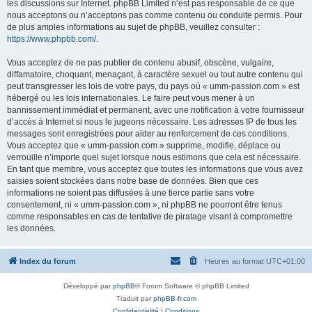
les discussions sur Internet. phpBB Limited n’est pas responsable de ce que
nous acceptons ou n’acceptons pas comme contenu ou conduite permis. Pour
de plus amples informations au sujet de phpBB, veuillez consulter :
https://www.phpbb.com/
.
Vous acceptez de ne pas publier de contenu abusif, obscène, vulgaire,
diffamatoire, choquant, menaçant, à caractère sexuel ou tout autre contenu qui
peut transgresser les lois de votre pays, du pays où « umm-passion.com » est
hébergé ou les lois internationales. Le faire peut vous mener à un
bannissement immédiat et permanent, avec une notification à votre fournisseur
d’accès à Internet si nous le jugeons nécessaire. Les adresses IP de tous les
messages sont enregistrées pour aider au renforcement de ces conditions.
Vous acceptez que « umm-passion.com » supprime, modifie, déplace ou
verrouille n’importe quel sujet lorsque nous estimons que cela est nécessaire.
En tant que membre, vous acceptez que toutes les informations que vous avez
saisies soient stockées dans notre base de données. Bien que ces
informations ne soient pas diffusées à une tierce partie sans votre
consentement, ni « umm-passion.com », ni phpBB ne pourront être tenus
comme responsables en cas de tentative de piratage visant à compromettre
les données.
Index du forum
Heures au format
UTC+01:00
Développé par
phpBB
® Forum Software © phpBB Limited
Traduit par
phpBB-fr.com
Confidentialité
|
Conditions