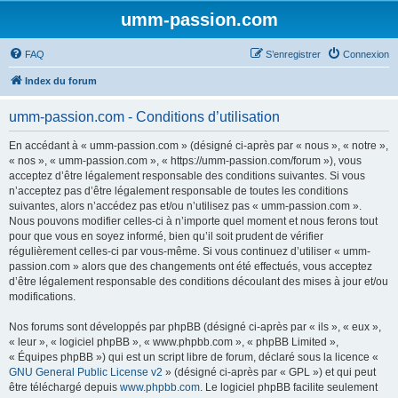
umm-passion.com
FAQ
S’enregistrer
Connexion
Index du forum
umm-passion.com - Conditions d’utilisation
En accédant à « umm-passion.com » (désigné ci-après par « nous », « notre »,
« nos », « umm-passion.com », « https://umm-passion.com/forum »), vous
acceptez d’être légalement responsable des conditions suivantes. Si vous
n’acceptez pas d’être légalement responsable de toutes les conditions
suivantes, alors n’accédez pas et/ou n’utilisez pas « umm-passion.com ».
Nous pouvons modifier celles-ci à n’importe quel moment et nous ferons tout
pour que vous en soyez informé, bien qu’il soit prudent de vérifier
régulièrement celles-ci par vous-même. Si vous continuez d’utiliser « umm-
passion.com » alors que des changements ont été effectués, vous acceptez
d’être légalement responsable des conditions découlant des mises à jour et/ou
modifications.
Nos forums sont développés par phpBB (désigné ci-après par « ils », « eux »,
« leur », « logiciel phpBB », « www.phpbb.com », « phpBB Limited »,
« Équipes phpBB ») qui est un script libre de forum, déclaré sous la licence «
GNU General Public License v2
» (désigné ci-après par « GPL ») et qui peut
être téléchargé depuis
www.phpbb.com
. Le logiciel phpBB facilite seulement