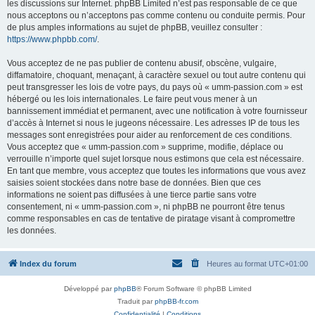
les discussions sur Internet. phpBB Limited n’est pas responsable de ce que
nous acceptons ou n’acceptons pas comme contenu ou conduite permis. Pour
de plus amples informations au sujet de phpBB, veuillez consulter :
https://www.phpbb.com/
.
Vous acceptez de ne pas publier de contenu abusif, obscène, vulgaire,
diffamatoire, choquant, menaçant, à caractère sexuel ou tout autre contenu qui
peut transgresser les lois de votre pays, du pays où « umm-passion.com » est
hébergé ou les lois internationales. Le faire peut vous mener à un
bannissement immédiat et permanent, avec une notification à votre fournisseur
d’accès à Internet si nous le jugeons nécessaire. Les adresses IP de tous les
messages sont enregistrées pour aider au renforcement de ces conditions.
Vous acceptez que « umm-passion.com » supprime, modifie, déplace ou
verrouille n’importe quel sujet lorsque nous estimons que cela est nécessaire.
En tant que membre, vous acceptez que toutes les informations que vous avez
saisies soient stockées dans notre base de données. Bien que ces
informations ne soient pas diffusées à une tierce partie sans votre
consentement, ni « umm-passion.com », ni phpBB ne pourront être tenus
comme responsables en cas de tentative de piratage visant à compromettre
les données.
Index du forum
Heures au format
UTC+01:00
Développé par
phpBB
® Forum Software © phpBB Limited
Traduit par
phpBB-fr.com
Confidentialité
|
Conditions