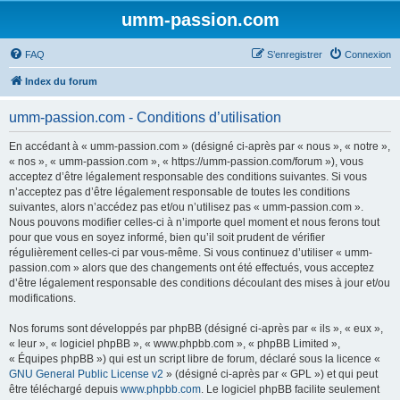
umm-passion.com
FAQ
S’enregistrer
Connexion
Index du forum
umm-passion.com - Conditions d’utilisation
En accédant à « umm-passion.com » (désigné ci-après par « nous », « notre »,
« nos », « umm-passion.com », « https://umm-passion.com/forum »), vous
acceptez d’être légalement responsable des conditions suivantes. Si vous
n’acceptez pas d’être légalement responsable de toutes les conditions
suivantes, alors n’accédez pas et/ou n’utilisez pas « umm-passion.com ».
Nous pouvons modifier celles-ci à n’importe quel moment et nous ferons tout
pour que vous en soyez informé, bien qu’il soit prudent de vérifier
régulièrement celles-ci par vous-même. Si vous continuez d’utiliser « umm-
passion.com » alors que des changements ont été effectués, vous acceptez
d’être légalement responsable des conditions découlant des mises à jour et/ou
modifications.
Nos forums sont développés par phpBB (désigné ci-après par « ils », « eux »,
« leur », « logiciel phpBB », « www.phpbb.com », « phpBB Limited »,
« Équipes phpBB ») qui est un script libre de forum, déclaré sous la licence «
GNU General Public License v2
» (désigné ci-après par « GPL ») et qui peut
être téléchargé depuis
www.phpbb.com
. Le logiciel phpBB facilite seulement