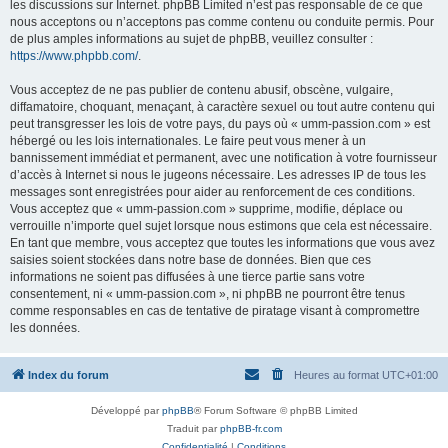
les discussions sur Internet. phpBB Limited n’est pas responsable de ce que
nous acceptons ou n’acceptons pas comme contenu ou conduite permis. Pour
de plus amples informations au sujet de phpBB, veuillez consulter :
https://www.phpbb.com/
.
Vous acceptez de ne pas publier de contenu abusif, obscène, vulgaire,
diffamatoire, choquant, menaçant, à caractère sexuel ou tout autre contenu qui
peut transgresser les lois de votre pays, du pays où « umm-passion.com » est
hébergé ou les lois internationales. Le faire peut vous mener à un
bannissement immédiat et permanent, avec une notification à votre fournisseur
d’accès à Internet si nous le jugeons nécessaire. Les adresses IP de tous les
messages sont enregistrées pour aider au renforcement de ces conditions.
Vous acceptez que « umm-passion.com » supprime, modifie, déplace ou
verrouille n’importe quel sujet lorsque nous estimons que cela est nécessaire.
En tant que membre, vous acceptez que toutes les informations que vous avez
saisies soient stockées dans notre base de données. Bien que ces
informations ne soient pas diffusées à une tierce partie sans votre
consentement, ni « umm-passion.com », ni phpBB ne pourront être tenus
comme responsables en cas de tentative de piratage visant à compromettre
les données.
Index du forum
Heures au format
UTC+01:00
Développé par
phpBB
® Forum Software © phpBB Limited
Traduit par
phpBB-fr.com
Confidentialité
|
Conditions