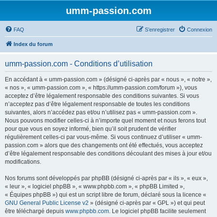
umm-passion.com
FAQ
S’enregistrer
Connexion
Index du forum
umm-passion.com - Conditions d’utilisation
En accédant à « umm-passion.com » (désigné ci-après par « nous », « notre »,
« nos », « umm-passion.com », « https://umm-passion.com/forum »), vous
acceptez d’être légalement responsable des conditions suivantes. Si vous
n’acceptez pas d’être légalement responsable de toutes les conditions
suivantes, alors n’accédez pas et/ou n’utilisez pas « umm-passion.com ».
Nous pouvons modifier celles-ci à n’importe quel moment et nous ferons tout
pour que vous en soyez informé, bien qu’il soit prudent de vérifier
régulièrement celles-ci par vous-même. Si vous continuez d’utiliser « umm-
passion.com » alors que des changements ont été effectués, vous acceptez
d’être légalement responsable des conditions découlant des mises à jour et/ou
modifications.
Nos forums sont développés par phpBB (désigné ci-après par « ils », « eux »,
« leur », « logiciel phpBB », « www.phpbb.com », « phpBB Limited »,
« Équipes phpBB ») qui est un script libre de forum, déclaré sous la licence «
GNU General Public License v2
» (désigné ci-après par « GPL ») et qui peut
être téléchargé depuis
www.phpbb.com
. Le logiciel phpBB facilite seulement