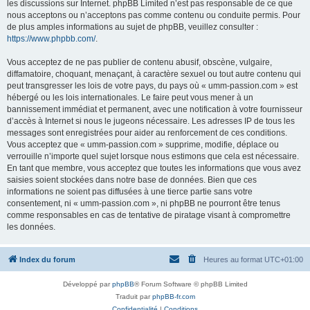
les discussions sur Internet. phpBB Limited n’est pas responsable de ce que
nous acceptons ou n’acceptons pas comme contenu ou conduite permis. Pour
de plus amples informations au sujet de phpBB, veuillez consulter :
https://www.phpbb.com/
.
Vous acceptez de ne pas publier de contenu abusif, obscène, vulgaire,
diffamatoire, choquant, menaçant, à caractère sexuel ou tout autre contenu qui
peut transgresser les lois de votre pays, du pays où « umm-passion.com » est
hébergé ou les lois internationales. Le faire peut vous mener à un
bannissement immédiat et permanent, avec une notification à votre fournisseur
d’accès à Internet si nous le jugeons nécessaire. Les adresses IP de tous les
messages sont enregistrées pour aider au renforcement de ces conditions.
Vous acceptez que « umm-passion.com » supprime, modifie, déplace ou
verrouille n’importe quel sujet lorsque nous estimons que cela est nécessaire.
En tant que membre, vous acceptez que toutes les informations que vous avez
saisies soient stockées dans notre base de données. Bien que ces
informations ne soient pas diffusées à une tierce partie sans votre
consentement, ni « umm-passion.com », ni phpBB ne pourront être tenus
comme responsables en cas de tentative de piratage visant à compromettre
les données.
Index du forum
Heures au format
UTC+01:00
Développé par
phpBB
® Forum Software © phpBB Limited
Traduit par
phpBB-fr.com
Confidentialité
|
Conditions