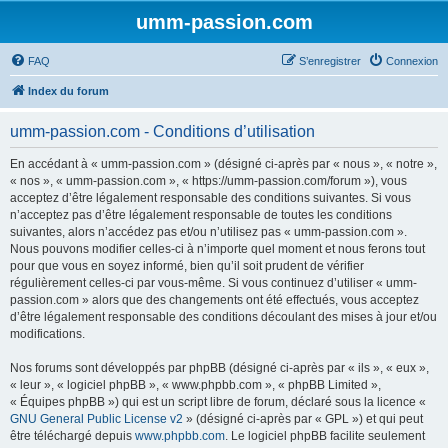
umm-passion.com
FAQ
S’enregistrer
Connexion
Index du forum
umm-passion.com - Conditions d’utilisation
En accédant à « umm-passion.com » (désigné ci-après par « nous », « notre »,
« nos », « umm-passion.com », « https://umm-passion.com/forum »), vous
acceptez d’être légalement responsable des conditions suivantes. Si vous
n’acceptez pas d’être légalement responsable de toutes les conditions
suivantes, alors n’accédez pas et/ou n’utilisez pas « umm-passion.com ».
Nous pouvons modifier celles-ci à n’importe quel moment et nous ferons tout
pour que vous en soyez informé, bien qu’il soit prudent de vérifier
régulièrement celles-ci par vous-même. Si vous continuez d’utiliser « umm-
passion.com » alors que des changements ont été effectués, vous acceptez
d’être légalement responsable des conditions découlant des mises à jour et/ou
modifications.
Nos forums sont développés par phpBB (désigné ci-après par « ils », « eux »,
« leur », « logiciel phpBB », « www.phpbb.com », « phpBB Limited »,
« Équipes phpBB ») qui est un script libre de forum, déclaré sous la licence «
GNU General Public License v2
» (désigné ci-après par « GPL ») et qui peut
être téléchargé depuis
www.phpbb.com
. Le logiciel phpBB facilite seulement