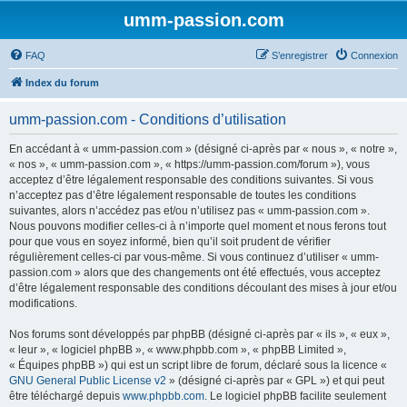
umm-passion.com
FAQ
S’enregistrer
Connexion
Index du forum
umm-passion.com - Conditions d’utilisation
En accédant à « umm-passion.com » (désigné ci-après par « nous », « notre »,
« nos », « umm-passion.com », « https://umm-passion.com/forum »), vous
acceptez d’être légalement responsable des conditions suivantes. Si vous
n’acceptez pas d’être légalement responsable de toutes les conditions
suivantes, alors n’accédez pas et/ou n’utilisez pas « umm-passion.com ».
Nous pouvons modifier celles-ci à n’importe quel moment et nous ferons tout
pour que vous en soyez informé, bien qu’il soit prudent de vérifier
régulièrement celles-ci par vous-même. Si vous continuez d’utiliser « umm-
passion.com » alors que des changements ont été effectués, vous acceptez
d’être légalement responsable des conditions découlant des mises à jour et/ou
modifications.
Nos forums sont développés par phpBB (désigné ci-après par « ils », « eux »,
« leur », « logiciel phpBB », « www.phpbb.com », « phpBB Limited »,
« Équipes phpBB ») qui est un script libre de forum, déclaré sous la licence «
GNU General Public License v2
» (désigné ci-après par « GPL ») et qui peut
être téléchargé depuis
www.phpbb.com
. Le logiciel phpBB facilite seulement