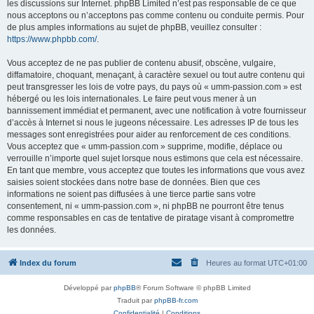
les discussions sur Internet. phpBB Limited n’est pas responsable de ce que
nous acceptons ou n’acceptons pas comme contenu ou conduite permis. Pour
de plus amples informations au sujet de phpBB, veuillez consulter :
https://www.phpbb.com/
.
Vous acceptez de ne pas publier de contenu abusif, obscène, vulgaire,
diffamatoire, choquant, menaçant, à caractère sexuel ou tout autre contenu qui
peut transgresser les lois de votre pays, du pays où « umm-passion.com » est
hébergé ou les lois internationales. Le faire peut vous mener à un
bannissement immédiat et permanent, avec une notification à votre fournisseur
d’accès à Internet si nous le jugeons nécessaire. Les adresses IP de tous les
messages sont enregistrées pour aider au renforcement de ces conditions.
Vous acceptez que « umm-passion.com » supprime, modifie, déplace ou
verrouille n’importe quel sujet lorsque nous estimons que cela est nécessaire.
En tant que membre, vous acceptez que toutes les informations que vous avez
saisies soient stockées dans notre base de données. Bien que ces
informations ne soient pas diffusées à une tierce partie sans votre
consentement, ni « umm-passion.com », ni phpBB ne pourront être tenus
comme responsables en cas de tentative de piratage visant à compromettre
les données.
Index du forum
Heures au format
UTC+01:00
Développé par
phpBB
® Forum Software © phpBB Limited
Traduit par
phpBB-fr.com
Confidentialité
|
Conditions