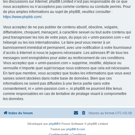
les discussions sur Internet. phpBB Limited n’est pas responsable de ce que
nous acceptons ou n’acceptons pas comme contenu ou conduite permis. Pour
de plus amples informations au sujet de phpBB, veuillez consulter :
https://www.phpbb.com/
.
Vous acceptez de ne pas publier de contenu abusif, obscène, vulgaire,
diffamatoire, choquant, menaçant, à caractère sexuel ou tout autre contenu qui
peut transgresser les lois de votre pays, du pays où « umm-passion.com » est
hébergé ou les lois internationales. Le faire peut vous mener à un
bannissement immédiat et permanent, avec une notification à votre fournisseur
d’accès à Internet si nous le jugeons nécessaire. Les adresses IP de tous les
messages sont enregistrées pour aider au renforcement de ces conditions.
Vous acceptez que « umm-passion.com » supprime, modifie, déplace ou
verrouille n’importe quel sujet lorsque nous estimons que cela est nécessaire.
En tant que membre, vous acceptez que toutes les informations que vous avez
saisies soient stockées dans notre base de données. Bien que ces
informations ne soient pas diffusées à une tierce partie sans votre
consentement, ni « umm-passion.com », ni phpBB ne pourront être tenus
comme responsables en cas de tentative de piratage visant à compromettre
les données.
Index du forum
Heures au format
UTC+01:00
Développé par
phpBB
® Forum Software © phpBB Limited
Traduit par
phpBB-fr.com
Confidentialité
|
Conditions