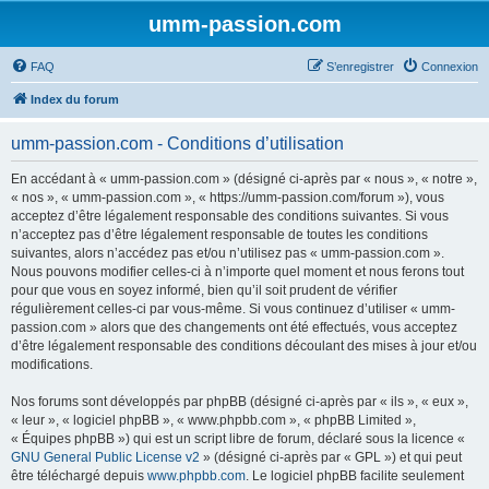
umm-passion.com
FAQ
S’enregistrer
Connexion
Index du forum
umm-passion.com - Conditions d’utilisation
En accédant à « umm-passion.com » (désigné ci-après par « nous », « notre »,
« nos », « umm-passion.com », « https://umm-passion.com/forum »), vous
acceptez d’être légalement responsable des conditions suivantes. Si vous
n’acceptez pas d’être légalement responsable de toutes les conditions
suivantes, alors n’accédez pas et/ou n’utilisez pas « umm-passion.com ».
Nous pouvons modifier celles-ci à n’importe quel moment et nous ferons tout
pour que vous en soyez informé, bien qu’il soit prudent de vérifier
régulièrement celles-ci par vous-même. Si vous continuez d’utiliser « umm-
passion.com » alors que des changements ont été effectués, vous acceptez
d’être légalement responsable des conditions découlant des mises à jour et/ou
modifications.
Nos forums sont développés par phpBB (désigné ci-après par « ils », « eux »,
« leur », « logiciel phpBB », « www.phpbb.com », « phpBB Limited »,
« Équipes phpBB ») qui est un script libre de forum, déclaré sous la licence «
GNU General Public License v2
» (désigné ci-après par « GPL ») et qui peut
être téléchargé depuis
www.phpbb.com
. Le logiciel phpBB facilite seulement