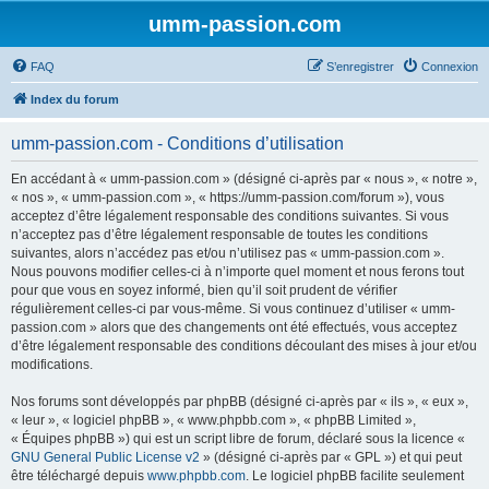
umm-passion.com
FAQ
S’enregistrer
Connexion
Index du forum
umm-passion.com - Conditions d’utilisation
En accédant à « umm-passion.com » (désigné ci-après par « nous », « notre »,
« nos », « umm-passion.com », « https://umm-passion.com/forum »), vous
acceptez d’être légalement responsable des conditions suivantes. Si vous
n’acceptez pas d’être légalement responsable de toutes les conditions
suivantes, alors n’accédez pas et/ou n’utilisez pas « umm-passion.com ».
Nous pouvons modifier celles-ci à n’importe quel moment et nous ferons tout
pour que vous en soyez informé, bien qu’il soit prudent de vérifier
régulièrement celles-ci par vous-même. Si vous continuez d’utiliser « umm-
passion.com » alors que des changements ont été effectués, vous acceptez
d’être légalement responsable des conditions découlant des mises à jour et/ou
modifications.
Nos forums sont développés par phpBB (désigné ci-après par « ils », « eux »,
« leur », « logiciel phpBB », « www.phpbb.com », « phpBB Limited »,
« Équipes phpBB ») qui est un script libre de forum, déclaré sous la licence «
GNU General Public License v2
» (désigné ci-après par « GPL ») et qui peut
être téléchargé depuis
www.phpbb.com
. Le logiciel phpBB facilite seulement