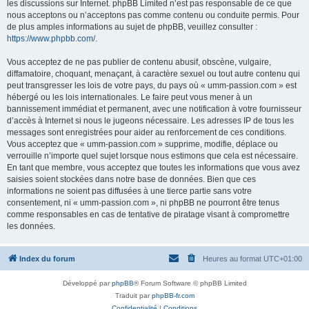
les discussions sur Internet. phpBB Limited n’est pas responsable de ce que
nous acceptons ou n’acceptons pas comme contenu ou conduite permis. Pour
de plus amples informations au sujet de phpBB, veuillez consulter :
https://www.phpbb.com/
.
Vous acceptez de ne pas publier de contenu abusif, obscène, vulgaire,
diffamatoire, choquant, menaçant, à caractère sexuel ou tout autre contenu qui
peut transgresser les lois de votre pays, du pays où « umm-passion.com » est
hébergé ou les lois internationales. Le faire peut vous mener à un
bannissement immédiat et permanent, avec une notification à votre fournisseur
d’accès à Internet si nous le jugeons nécessaire. Les adresses IP de tous les
messages sont enregistrées pour aider au renforcement de ces conditions.
Vous acceptez que « umm-passion.com » supprime, modifie, déplace ou
verrouille n’importe quel sujet lorsque nous estimons que cela est nécessaire.
En tant que membre, vous acceptez que toutes les informations que vous avez
saisies soient stockées dans notre base de données. Bien que ces
informations ne soient pas diffusées à une tierce partie sans votre
consentement, ni « umm-passion.com », ni phpBB ne pourront être tenus
comme responsables en cas de tentative de piratage visant à compromettre
les données.
Index du forum
Heures au format
UTC+01:00
Développé par
phpBB
® Forum Software © phpBB Limited
Traduit par
phpBB-fr.com
Confidentialité
|
Conditions