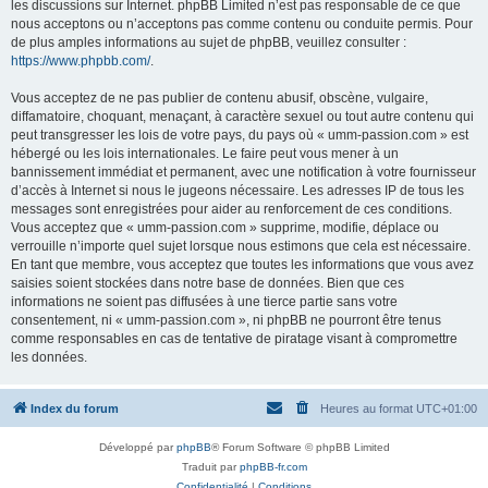
les discussions sur Internet. phpBB Limited n’est pas responsable de ce que
nous acceptons ou n’acceptons pas comme contenu ou conduite permis. Pour
de plus amples informations au sujet de phpBB, veuillez consulter :
https://www.phpbb.com/
.
Vous acceptez de ne pas publier de contenu abusif, obscène, vulgaire,
diffamatoire, choquant, menaçant, à caractère sexuel ou tout autre contenu qui
peut transgresser les lois de votre pays, du pays où « umm-passion.com » est
hébergé ou les lois internationales. Le faire peut vous mener à un
bannissement immédiat et permanent, avec une notification à votre fournisseur
d’accès à Internet si nous le jugeons nécessaire. Les adresses IP de tous les
messages sont enregistrées pour aider au renforcement de ces conditions.
Vous acceptez que « umm-passion.com » supprime, modifie, déplace ou
verrouille n’importe quel sujet lorsque nous estimons que cela est nécessaire.
En tant que membre, vous acceptez que toutes les informations que vous avez
saisies soient stockées dans notre base de données. Bien que ces
informations ne soient pas diffusées à une tierce partie sans votre
consentement, ni « umm-passion.com », ni phpBB ne pourront être tenus
comme responsables en cas de tentative de piratage visant à compromettre
les données.
Index du forum
Heures au format
UTC+01:00
Développé par
phpBB
® Forum Software © phpBB Limited
Traduit par
phpBB-fr.com
Confidentialité
|
Conditions