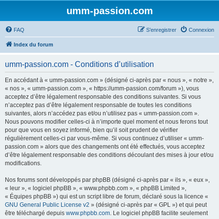
umm-passion.com
FAQ
S’enregistrer
Connexion
Index du forum
umm-passion.com - Conditions d’utilisation
En accédant à « umm-passion.com » (désigné ci-après par « nous », « notre »,
« nos », « umm-passion.com », « https://umm-passion.com/forum »), vous
acceptez d’être légalement responsable des conditions suivantes. Si vous
n’acceptez pas d’être légalement responsable de toutes les conditions
suivantes, alors n’accédez pas et/ou n’utilisez pas « umm-passion.com ».
Nous pouvons modifier celles-ci à n’importe quel moment et nous ferons tout
pour que vous en soyez informé, bien qu’il soit prudent de vérifier
régulièrement celles-ci par vous-même. Si vous continuez d’utiliser « umm-
passion.com » alors que des changements ont été effectués, vous acceptez
d’être légalement responsable des conditions découlant des mises à jour et/ou
modifications.
Nos forums sont développés par phpBB (désigné ci-après par « ils », « eux »,
« leur », « logiciel phpBB », « www.phpbb.com », « phpBB Limited »,
« Équipes phpBB ») qui est un script libre de forum, déclaré sous la licence «
GNU General Public License v2
» (désigné ci-après par « GPL ») et qui peut
être téléchargé depuis
www.phpbb.com
. Le logiciel phpBB facilite seulement