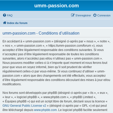
umm-passion.com
FAQ
S’enregistrer
Connexion
Index du forum
umm-passion.com - Conditions d’utilisation
En accédant à « umm-passion.com » (désigné ci-après par « nous », « notre »,
« nos », « umm-passion.com », « https://umm-passion.com/forum »), vous
acceptez d’être légalement responsable des conditions suivantes. Si vous
n’acceptez pas d’être légalement responsable de toutes les conditions
suivantes, alors n’accédez pas et/ou n’utilisez pas « umm-passion.com ».
Nous pouvons modifier celles-ci à n’importe quel moment et nous ferons tout
pour que vous en soyez informé, bien qu’il soit prudent de vérifier
régulièrement celles-ci par vous-même. Si vous continuez d’utiliser « umm-
passion.com » alors que des changements ont été effectués, vous acceptez
d’être légalement responsable des conditions découlant des mises à jour et/ou
modifications.
Nos forums sont développés par phpBB (désigné ci-après par « ils », « eux »,
« leur », « logiciel phpBB », « www.phpbb.com », « phpBB Limited »,
« Équipes phpBB ») qui est un script libre de forum, déclaré sous la licence «
GNU General Public License v2
» (désigné ci-après par « GPL ») et qui peut
être téléchargé depuis
www.phpbb.com
. Le logiciel phpBB facilite seulement