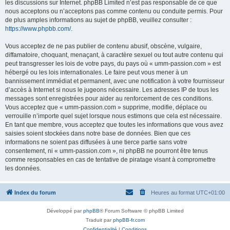
les discussions sur Internet. phpBB Limited n’est pas responsable de ce que
nous acceptons ou n’acceptons pas comme contenu ou conduite permis. Pour
de plus amples informations au sujet de phpBB, veuillez consulter :
https://www.phpbb.com/
.
Vous acceptez de ne pas publier de contenu abusif, obscène, vulgaire,
diffamatoire, choquant, menaçant, à caractère sexuel ou tout autre contenu qui
peut transgresser les lois de votre pays, du pays où « umm-passion.com » est
hébergé ou les lois internationales. Le faire peut vous mener à un
bannissement immédiat et permanent, avec une notification à votre fournisseur
d’accès à Internet si nous le jugeons nécessaire. Les adresses IP de tous les
messages sont enregistrées pour aider au renforcement de ces conditions.
Vous acceptez que « umm-passion.com » supprime, modifie, déplace ou
verrouille n’importe quel sujet lorsque nous estimons que cela est nécessaire.
En tant que membre, vous acceptez que toutes les informations que vous avez
saisies soient stockées dans notre base de données. Bien que ces
informations ne soient pas diffusées à une tierce partie sans votre
consentement, ni « umm-passion.com », ni phpBB ne pourront être tenus
comme responsables en cas de tentative de piratage visant à compromettre
les données.
Index du forum
Heures au format
UTC+01:00
Développé par
phpBB
® Forum Software © phpBB Limited
Traduit par
phpBB-fr.com
Confidentialité
|
Conditions