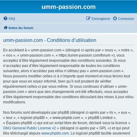
umm-passion.com
FAQ
S’enregistrer
Connexion
Index du forum
umm-passion.com - Conditions d’utilisation
En accédant à « umm-passion.com » (désigné ci-après par « nous », « notre »,
« nos », « umm-passion.com », « https://umm-passion.com/forum »), vous
acceptez d’être légalement responsable des conditions suivantes. Si vous
n’acceptez pas d’être légalement responsable de toutes les conditions
suivantes, alors n’accédez pas et/ou n’utilisez pas « umm-passion.com ».
Nous pouvons modifier celles-ci à n’importe quel moment et nous ferons tout
pour que vous en soyez informé, bien qu’il soit prudent de vérifier
régulièrement celles-ci par vous-même. Si vous continuez d’utiliser « umm-
passion.com » alors que des changements ont été effectués, vous acceptez
d’être légalement responsable des conditions découlant des mises à jour et/ou
modifications.
Nos forums sont développés par phpBB (désigné ci-après par « ils », « eux »,
« leur », « logiciel phpBB », « www.phpbb.com », « phpBB Limited »,
« Équipes phpBB ») qui est un script libre de forum, déclaré sous la licence «
GNU General Public License v2
» (désigné ci-après par « GPL ») et qui peut
être téléchargé depuis
www.phpbb.com
. Le logiciel phpBB facilite seulement