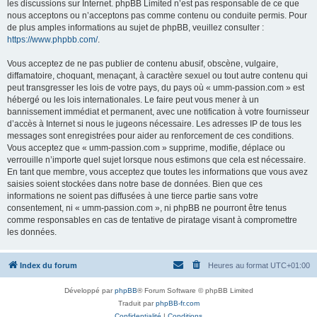
les discussions sur Internet. phpBB Limited n’est pas responsable de ce que
nous acceptons ou n’acceptons pas comme contenu ou conduite permis. Pour
de plus amples informations au sujet de phpBB, veuillez consulter :
https://www.phpbb.com/
.
Vous acceptez de ne pas publier de contenu abusif, obscène, vulgaire,
diffamatoire, choquant, menaçant, à caractère sexuel ou tout autre contenu qui
peut transgresser les lois de votre pays, du pays où « umm-passion.com » est
hébergé ou les lois internationales. Le faire peut vous mener à un
bannissement immédiat et permanent, avec une notification à votre fournisseur
d’accès à Internet si nous le jugeons nécessaire. Les adresses IP de tous les
messages sont enregistrées pour aider au renforcement de ces conditions.
Vous acceptez que « umm-passion.com » supprime, modifie, déplace ou
verrouille n’importe quel sujet lorsque nous estimons que cela est nécessaire.
En tant que membre, vous acceptez que toutes les informations que vous avez
saisies soient stockées dans notre base de données. Bien que ces
informations ne soient pas diffusées à une tierce partie sans votre
consentement, ni « umm-passion.com », ni phpBB ne pourront être tenus
comme responsables en cas de tentative de piratage visant à compromettre
les données.
Index du forum
Heures au format
UTC+01:00
Développé par
phpBB
® Forum Software © phpBB Limited
Traduit par
phpBB-fr.com
Confidentialité
|
Conditions