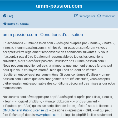
umm-passion.com
FAQ
S’enregistrer
Connexion
Index du forum
umm-passion.com - Conditions d’utilisation
En accédant à « umm-passion.com » (désigné ci-après par « nous », « notre »,
« nos », « umm-passion.com », « https://umm-passion.com/forum »), vous
acceptez d’être légalement responsable des conditions suivantes. Si vous
n’acceptez pas d’être légalement responsable de toutes les conditions
suivantes, alors n’accédez pas et/ou n’utilisez pas « umm-passion.com ».
Nous pouvons modifier celles-ci à n’importe quel moment et nous ferons tout
pour que vous en soyez informé, bien qu’il soit prudent de vérifier
régulièrement celles-ci par vous-même. Si vous continuez d’utiliser « umm-
passion.com » alors que des changements ont été effectués, vous acceptez
d’être légalement responsable des conditions découlant des mises à jour et/ou
modifications.
Nos forums sont développés par phpBB (désigné ci-après par « ils », « eux »,
« leur », « logiciel phpBB », « www.phpbb.com », « phpBB Limited »,
« Équipes phpBB ») qui est un script libre de forum, déclaré sous la licence «
GNU General Public License v2
» (désigné ci-après par « GPL ») et qui peut
être téléchargé depuis
www.phpbb.com
. Le logiciel phpBB facilite seulement