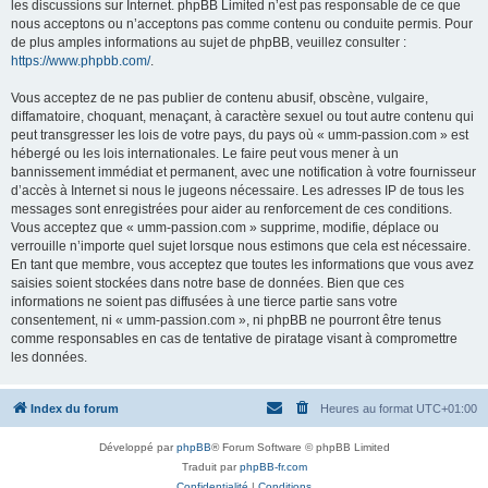
les discussions sur Internet. phpBB Limited n’est pas responsable de ce que
nous acceptons ou n’acceptons pas comme contenu ou conduite permis. Pour
de plus amples informations au sujet de phpBB, veuillez consulter :
https://www.phpbb.com/
.
Vous acceptez de ne pas publier de contenu abusif, obscène, vulgaire,
diffamatoire, choquant, menaçant, à caractère sexuel ou tout autre contenu qui
peut transgresser les lois de votre pays, du pays où « umm-passion.com » est
hébergé ou les lois internationales. Le faire peut vous mener à un
bannissement immédiat et permanent, avec une notification à votre fournisseur
d’accès à Internet si nous le jugeons nécessaire. Les adresses IP de tous les
messages sont enregistrées pour aider au renforcement de ces conditions.
Vous acceptez que « umm-passion.com » supprime, modifie, déplace ou
verrouille n’importe quel sujet lorsque nous estimons que cela est nécessaire.
En tant que membre, vous acceptez que toutes les informations que vous avez
saisies soient stockées dans notre base de données. Bien que ces
informations ne soient pas diffusées à une tierce partie sans votre
consentement, ni « umm-passion.com », ni phpBB ne pourront être tenus
comme responsables en cas de tentative de piratage visant à compromettre
les données.
Index du forum
Heures au format
UTC+01:00
Développé par
phpBB
® Forum Software © phpBB Limited
Traduit par
phpBB-fr.com
Confidentialité
|
Conditions