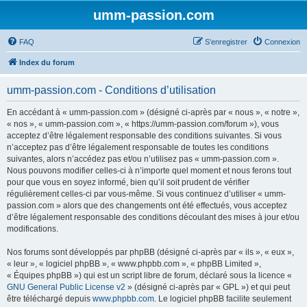
umm-passion.com
FAQ
S’enregistrer
Connexion
Index du forum
umm-passion.com - Conditions d’utilisation
En accédant à « umm-passion.com » (désigné ci-après par « nous », « notre »,
« nos », « umm-passion.com », « https://umm-passion.com/forum »), vous
acceptez d’être légalement responsable des conditions suivantes. Si vous
n’acceptez pas d’être légalement responsable de toutes les conditions
suivantes, alors n’accédez pas et/ou n’utilisez pas « umm-passion.com ».
Nous pouvons modifier celles-ci à n’importe quel moment et nous ferons tout
pour que vous en soyez informé, bien qu’il soit prudent de vérifier
régulièrement celles-ci par vous-même. Si vous continuez d’utiliser « umm-
passion.com » alors que des changements ont été effectués, vous acceptez
d’être légalement responsable des conditions découlant des mises à jour et/ou
modifications.
Nos forums sont développés par phpBB (désigné ci-après par « ils », « eux »,
« leur », « logiciel phpBB », « www.phpbb.com », « phpBB Limited »,
« Équipes phpBB ») qui est un script libre de forum, déclaré sous la licence «
GNU General Public License v2
» (désigné ci-après par « GPL ») et qui peut
être téléchargé depuis
www.phpbb.com
. Le logiciel phpBB facilite seulement