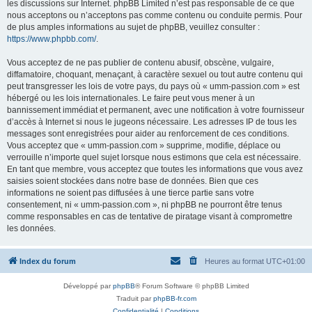
les discussions sur Internet. phpBB Limited n’est pas responsable de ce que
nous acceptons ou n’acceptons pas comme contenu ou conduite permis. Pour
de plus amples informations au sujet de phpBB, veuillez consulter :
https://www.phpbb.com/
.
Vous acceptez de ne pas publier de contenu abusif, obscène, vulgaire,
diffamatoire, choquant, menaçant, à caractère sexuel ou tout autre contenu qui
peut transgresser les lois de votre pays, du pays où « umm-passion.com » est
hébergé ou les lois internationales. Le faire peut vous mener à un
bannissement immédiat et permanent, avec une notification à votre fournisseur
d’accès à Internet si nous le jugeons nécessaire. Les adresses IP de tous les
messages sont enregistrées pour aider au renforcement de ces conditions.
Vous acceptez que « umm-passion.com » supprime, modifie, déplace ou
verrouille n’importe quel sujet lorsque nous estimons que cela est nécessaire.
En tant que membre, vous acceptez que toutes les informations que vous avez
saisies soient stockées dans notre base de données. Bien que ces
informations ne soient pas diffusées à une tierce partie sans votre
consentement, ni « umm-passion.com », ni phpBB ne pourront être tenus
comme responsables en cas de tentative de piratage visant à compromettre
les données.
Index du forum
Heures au format
UTC+01:00
Développé par
phpBB
® Forum Software © phpBB Limited
Traduit par
phpBB-fr.com
Confidentialité
|
Conditions