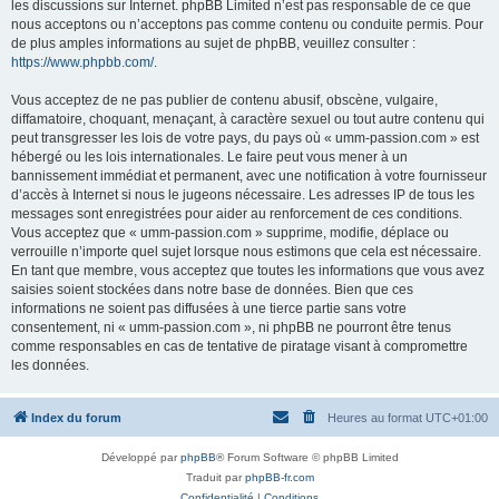
les discussions sur Internet. phpBB Limited n’est pas responsable de ce que
nous acceptons ou n’acceptons pas comme contenu ou conduite permis. Pour
de plus amples informations au sujet de phpBB, veuillez consulter :
https://www.phpbb.com/
.
Vous acceptez de ne pas publier de contenu abusif, obscène, vulgaire,
diffamatoire, choquant, menaçant, à caractère sexuel ou tout autre contenu qui
peut transgresser les lois de votre pays, du pays où « umm-passion.com » est
hébergé ou les lois internationales. Le faire peut vous mener à un
bannissement immédiat et permanent, avec une notification à votre fournisseur
d’accès à Internet si nous le jugeons nécessaire. Les adresses IP de tous les
messages sont enregistrées pour aider au renforcement de ces conditions.
Vous acceptez que « umm-passion.com » supprime, modifie, déplace ou
verrouille n’importe quel sujet lorsque nous estimons que cela est nécessaire.
En tant que membre, vous acceptez que toutes les informations que vous avez
saisies soient stockées dans notre base de données. Bien que ces
informations ne soient pas diffusées à une tierce partie sans votre
consentement, ni « umm-passion.com », ni phpBB ne pourront être tenus
comme responsables en cas de tentative de piratage visant à compromettre
les données.
Index du forum
Heures au format
UTC+01:00
Développé par
phpBB
® Forum Software © phpBB Limited
Traduit par
phpBB-fr.com
Confidentialité
|
Conditions