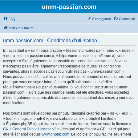
umm-passion.com
FAQ
S’enregistrer
Connexion
Index du forum
umm-passion.com - Conditions d’utilisation
En accédant à « umm-passion.com » (désigné ci-après par « nous », « notre »,
« nos », « umm-passion.com », « https://umm-passion.com/forum »), vous
acceptez d’être légalement responsable des conditions suivantes. Si vous
n’acceptez pas d’être légalement responsable de toutes les conditions
suivantes, alors n’accédez pas et/ou n’utilisez pas « umm-passion.com ».
Nous pouvons modifier celles-ci à n’importe quel moment et nous ferons tout
pour que vous en soyez informé, bien qu’il soit prudent de vérifier
régulièrement celles-ci par vous-même. Si vous continuez d’utiliser « umm-
passion.com » alors que des changements ont été effectués, vous acceptez
d’être légalement responsable des conditions découlant des mises à jour et/ou
modifications.
Nos forums sont développés par phpBB (désigné ci-après par « ils », « eux »,
« leur », « logiciel phpBB », « www.phpbb.com », « phpBB Limited »,
« Équipes phpBB ») qui est un script libre de forum, déclaré sous la licence «
GNU General Public License v2
» (désigné ci-après par « GPL ») et qui peut
être téléchargé depuis
www.phpbb.com
. Le logiciel phpBB facilite seulement