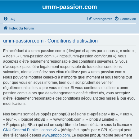
umm-passion.com
FAQ
S’enregistrer
Connexion
Index du forum
umm-passion.com - Conditions d’utilisation
En accédant à « umm-passion.com » (désigné ci-après par « nous », « notre »,
« nos », « umm-passion.com », « https://umm-passion.com/forum »), vous
acceptez d’être légalement responsable des conditions suivantes. Si vous
n’acceptez pas d’être légalement responsable de toutes les conditions
suivantes, alors n’accédez pas et/ou n’utilisez pas « umm-passion.com ».
Nous pouvons modifier celles-ci à n’importe quel moment et nous ferons tout
pour que vous en soyez informé, bien qu’il soit prudent de vérifier
régulièrement celles-ci par vous-même. Si vous continuez d’utiliser « umm-
passion.com » alors que des changements ont été effectués, vous acceptez
d’être légalement responsable des conditions découlant des mises à jour et/ou
modifications.
Nos forums sont développés par phpBB (désigné ci-après par « ils », « eux »,
« leur », « logiciel phpBB », « www.phpbb.com », « phpBB Limited »,
« Équipes phpBB ») qui est un script libre de forum, déclaré sous la licence «
GNU General Public License v2
» (désigné ci-après par « GPL ») et qui peut
être téléchargé depuis
www.phpbb.com
. Le logiciel phpBB facilite seulement