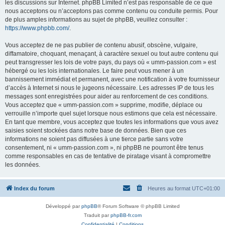
les discussions sur Internet. phpBB Limited n’est pas responsable de ce que
nous acceptons ou n’acceptons pas comme contenu ou conduite permis. Pour
de plus amples informations au sujet de phpBB, veuillez consulter :
https://www.phpbb.com/
.
Vous acceptez de ne pas publier de contenu abusif, obscène, vulgaire,
diffamatoire, choquant, menaçant, à caractère sexuel ou tout autre contenu qui
peut transgresser les lois de votre pays, du pays où « umm-passion.com » est
hébergé ou les lois internationales. Le faire peut vous mener à un
bannissement immédiat et permanent, avec une notification à votre fournisseur
d’accès à Internet si nous le jugeons nécessaire. Les adresses IP de tous les
messages sont enregistrées pour aider au renforcement de ces conditions.
Vous acceptez que « umm-passion.com » supprime, modifie, déplace ou
verrouille n’importe quel sujet lorsque nous estimons que cela est nécessaire.
En tant que membre, vous acceptez que toutes les informations que vous avez
saisies soient stockées dans notre base de données. Bien que ces
informations ne soient pas diffusées à une tierce partie sans votre
consentement, ni « umm-passion.com », ni phpBB ne pourront être tenus
comme responsables en cas de tentative de piratage visant à compromettre
les données.
Index du forum
Heures au format
UTC+01:00
Développé par
phpBB
® Forum Software © phpBB Limited
Traduit par
phpBB-fr.com
Confidentialité
|
Conditions