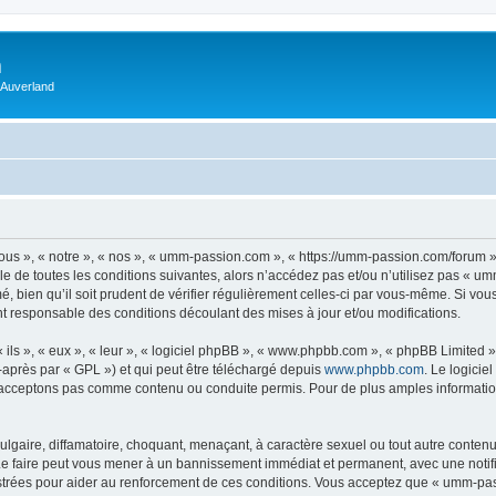
m
 Auverland
us », « notre », « nos », « umm-passion.com », « https://umm-passion.com/forum »
e de toutes les conditions suivantes, alors n’accédez pas et/ou n’utilisez pas « u
, bien qu’il soit prudent de vérifier régulièrement celles-ci par vous-même. Si vo
t responsable des conditions découlant des mises à jour et/ou modifications.
ls », « eux », « leur », « logiciel phpBB », « www.phpbb.com », « phpBB Limited »,
-après par « GPL ») et qui peut être téléchargé depuis
www.phpbb.com
. Le logicie
acceptons pas comme contenu ou conduite permis. Pour de plus amples informations
lgaire, diffamatoire, choquant, menaçant, à caractère sexuel ou tout autre contenu 
e faire peut vous mener à un bannissement immédiat et permanent, avec une notifica
strées pour aider au renforcement de ces conditions. Vous acceptez que « umm-pas