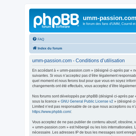
umm-passion.co
le forum des fans d'UMM, Cournil et
FAQ
Index du forum
umm-passion.com - Conditions d’utilisation
En accédant à « umm-passion.com » (désigné ci-après par « no
suivantes. Si vous n’acceptez pas d’être légalement responsabl
quel moment et nous ferons tout pour que vous en soyez informé
changements ont été effectués, vous acceptez d’être légalemen
Nos forums sont développés par phpBB (désigné ci-après par « i
sous la licence «
GNU General Public License v2
» (désigné ci
Limited n’est pas responsable de ce que nous acceptons ou n’
https://www.phpbb.com/
.
Vous acceptez de ne pas publier de contenu abusif, obscène, vu
« umm-passion.com » est hébergé ou les lois internationales. L
nécessaire. Les adresses IP de tous les messages sont enregi