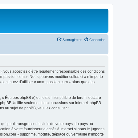
S’enregistrer
Connexion
), vous acceptez d’être légalement responsable des conditions
mm-passion.com ». Nous pouvons modifier celles-ci à n’importe
us continuez d’utiliser « umm-passion.com » alors que des
 « Équipes phpBB ») qui est un script libre de forum, déclaré
l phpBB facilite seulement les discussions sur Internet. phpBB
 au sujet de phpBB, veuillez consulter :
qui peut transgresser les lois de votre pays, du pays où
tion à votre fournisseur d’accès à Internet si nous le jugeons
sion.com » supprime, modifie, déplace ou verrouille n’importe