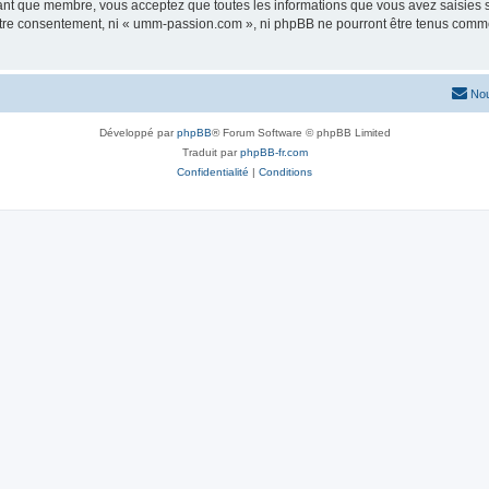
tant que membre, vous acceptez que toutes les informations que vous avez saisies
 votre consentement, ni « umm-passion.com », ni phpBB ne pourront être tenus comme
Nou
Développé par
phpBB
® Forum Software © phpBB Limited
Traduit par
phpBB-fr.com
Confidentialité
|
Conditions