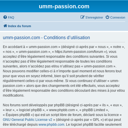
umm-passion.com
FAQ
S’enregistrer
Connexion
Index du forum
umm-passion.com - Conditions d’utilisation
En accédant à « umm-passion.com » (désigné ci-après par « nous », « notre »,
« nos », « umm-passion.com », « https://umm-passion.com/forum »), vous
acceptez d’être légalement responsable des conditions suivantes. Si vous
n’acceptez pas d’être légalement responsable de toutes les conditions
suivantes, alors n’accédez pas et/ou n’utilisez pas « umm-passion.com ».
Nous pouvons modifier celles-ci à n’importe quel moment et nous ferons tout
pour que vous en soyez informé, bien qu’il soit prudent de vérifier
régulièrement celles-ci par vous-même. Si vous continuez d’utiliser « umm-
passion.com » alors que des changements ont été effectués, vous acceptez
d’être légalement responsable des conditions découlant des mises à jour et/ou
modifications.
Nos forums sont développés par phpBB (désigné ci-après par « ils », « eux »,
« leur », « logiciel phpBB », « www.phpbb.com », « phpBB Limited »,
« Équipes phpBB ») qui est un script libre de forum, déclaré sous la licence «
GNU General Public License v2
» (désigné ci-après par « GPL ») et qui peut
être téléchargé depuis
www.phpbb.com
. Le logiciel phpBB facilite seulement