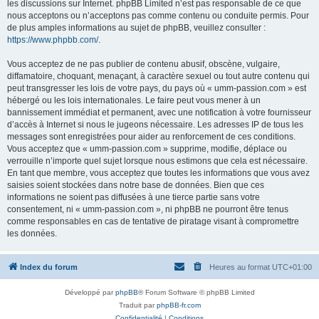
les discussions sur Internet. phpBB Limited n’est pas responsable de ce que
nous acceptons ou n’acceptons pas comme contenu ou conduite permis. Pour
de plus amples informations au sujet de phpBB, veuillez consulter :
https://www.phpbb.com/
.
Vous acceptez de ne pas publier de contenu abusif, obscène, vulgaire,
diffamatoire, choquant, menaçant, à caractère sexuel ou tout autre contenu qui
peut transgresser les lois de votre pays, du pays où « umm-passion.com » est
hébergé ou les lois internationales. Le faire peut vous mener à un
bannissement immédiat et permanent, avec une notification à votre fournisseur
d’accès à Internet si nous le jugeons nécessaire. Les adresses IP de tous les
messages sont enregistrées pour aider au renforcement de ces conditions.
Vous acceptez que « umm-passion.com » supprime, modifie, déplace ou
verrouille n’importe quel sujet lorsque nous estimons que cela est nécessaire.
En tant que membre, vous acceptez que toutes les informations que vous avez
saisies soient stockées dans notre base de données. Bien que ces
informations ne soient pas diffusées à une tierce partie sans votre
consentement, ni « umm-passion.com », ni phpBB ne pourront être tenus
comme responsables en cas de tentative de piratage visant à compromettre
les données.
Index du forum
Heures au format
UTC+01:00
Développé par
phpBB
® Forum Software © phpBB Limited
Traduit par
phpBB-fr.com
Confidentialité
|
Conditions