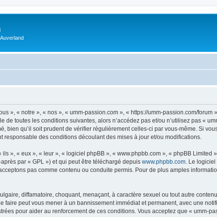
m
 Auverland
us », « notre », « nos », « umm-passion.com », « https://umm-passion.com/forum »
e de toutes les conditions suivantes, alors n’accédez pas et/ou n’utilisez pas « u
, bien qu’il soit prudent de vérifier régulièrement celles-ci par vous-même. Si vo
t responsable des conditions découlant des mises à jour et/ou modifications.
ls », « eux », « leur », « logiciel phpBB », « www.phpbb.com », « phpBB Limited »,
-après par « GPL ») et qui peut être téléchargé depuis
www.phpbb.com
. Le logicie
acceptons pas comme contenu ou conduite permis. Pour de plus amples informations
lgaire, diffamatoire, choquant, menaçant, à caractère sexuel ou tout autre contenu 
e faire peut vous mener à un bannissement immédiat et permanent, avec une notifica
strées pour aider au renforcement de ces conditions. Vous acceptez que « umm-pas