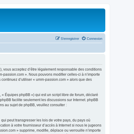
S’enregistrer
Connexion
), vous acceptez d’être légalement responsable des conditions
mm-passion.com ». Nous pouvons modifier celles-ci à n’importe
us continuez d’utiliser « umm-passion.com » alors que des
 « Équipes phpBB ») qui est un script libre de forum, déclaré
l phpBB facilite seulement les discussions sur Internet. phpBB
 au sujet de phpBB, veuillez consulter :
qui peut transgresser les lois de votre pays, du pays où
tion à votre fournisseur d’accès à Internet si nous le jugeons
sion.com » supprime, modifie, déplace ou verrouille n’importe