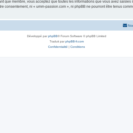
tant que membre, vous acceptez que toutes les informations que vous avez saisies
 votre consentement, ni « umm-passion.com », ni phpBB ne pourront être tenus comme
Nou
Développé par
phpBB
® Forum Software © phpBB Limited
Traduit par
phpBB-fr.com
Confidentialité
|
Conditions