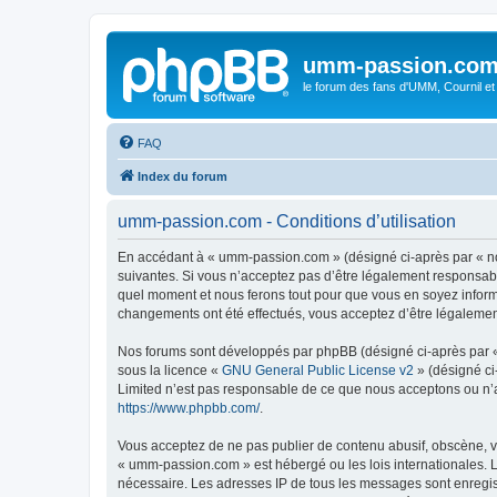
umm-passion.co
le forum des fans d'UMM, Cournil et
FAQ
Index du forum
umm-passion.com - Conditions d’utilisation
En accédant à « umm-passion.com » (désigné ci-après par « no
suivantes. Si vous n’acceptez pas d’être légalement responsabl
quel moment et nous ferons tout pour que vous en soyez informé
changements ont été effectués, vous acceptez d’être légalemen
Nos forums sont développés par phpBB (désigné ci-après par « i
sous la licence «
GNU General Public License v2
» (désigné ci
Limited n’est pas responsable de ce que nous acceptons ou n’
https://www.phpbb.com/
.
Vous acceptez de ne pas publier de contenu abusif, obscène, vu
« umm-passion.com » est hébergé ou les lois internationales. L
nécessaire. Les adresses IP de tous les messages sont enregi