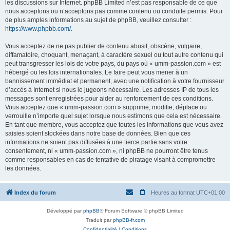
les discussions sur Internet. phpBB Limited n’est pas responsable de ce que
nous acceptons ou n’acceptons pas comme contenu ou conduite permis. Pour
de plus amples informations au sujet de phpBB, veuillez consulter :
https://www.phpbb.com/
.
Vous acceptez de ne pas publier de contenu abusif, obscène, vulgaire,
diffamatoire, choquant, menaçant, à caractère sexuel ou tout autre contenu qui
peut transgresser les lois de votre pays, du pays où « umm-passion.com » est
hébergé ou les lois internationales. Le faire peut vous mener à un
bannissement immédiat et permanent, avec une notification à votre fournisseur
d’accès à Internet si nous le jugeons nécessaire. Les adresses IP de tous les
messages sont enregistrées pour aider au renforcement de ces conditions.
Vous acceptez que « umm-passion.com » supprime, modifie, déplace ou
verrouille n’importe quel sujet lorsque nous estimons que cela est nécessaire.
En tant que membre, vous acceptez que toutes les informations que vous avez
saisies soient stockées dans notre base de données. Bien que ces
informations ne soient pas diffusées à une tierce partie sans votre
consentement, ni « umm-passion.com », ni phpBB ne pourront être tenus
comme responsables en cas de tentative de piratage visant à compromettre
les données.
Index du forum
Heures au format
UTC+01:00
Développé par
phpBB
® Forum Software © phpBB Limited
Traduit par
phpBB-fr.com
Confidentialité
|
Conditions