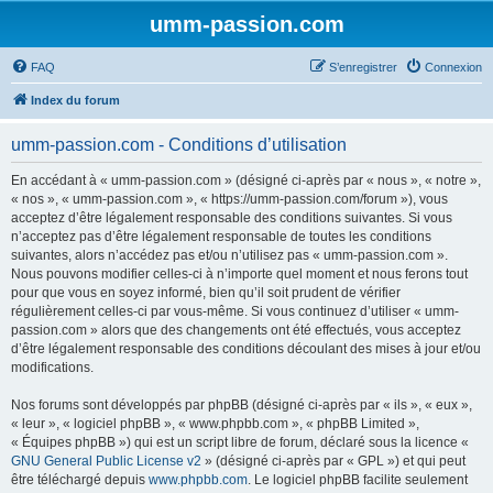
umm-passion.com
FAQ
S’enregistrer
Connexion
Index du forum
umm-passion.com - Conditions d’utilisation
En accédant à « umm-passion.com » (désigné ci-après par « nous », « notre »,
« nos », « umm-passion.com », « https://umm-passion.com/forum »), vous
acceptez d’être légalement responsable des conditions suivantes. Si vous
n’acceptez pas d’être légalement responsable de toutes les conditions
suivantes, alors n’accédez pas et/ou n’utilisez pas « umm-passion.com ».
Nous pouvons modifier celles-ci à n’importe quel moment et nous ferons tout
pour que vous en soyez informé, bien qu’il soit prudent de vérifier
régulièrement celles-ci par vous-même. Si vous continuez d’utiliser « umm-
passion.com » alors que des changements ont été effectués, vous acceptez
d’être légalement responsable des conditions découlant des mises à jour et/ou
modifications.
Nos forums sont développés par phpBB (désigné ci-après par « ils », « eux »,
« leur », « logiciel phpBB », « www.phpbb.com », « phpBB Limited »,
« Équipes phpBB ») qui est un script libre de forum, déclaré sous la licence «
GNU General Public License v2
» (désigné ci-après par « GPL ») et qui peut
être téléchargé depuis
www.phpbb.com
. Le logiciel phpBB facilite seulement