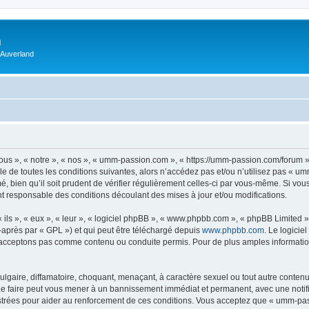
m
 Auverland
us », « notre », « nos », « umm-passion.com », « https://umm-passion.com/forum »
e de toutes les conditions suivantes, alors n’accédez pas et/ou n’utilisez pas « u
, bien qu’il soit prudent de vérifier régulièrement celles-ci par vous-même. Si vo
t responsable des conditions découlant des mises à jour et/ou modifications.
ls », « eux », « leur », « logiciel phpBB », « www.phpbb.com », « phpBB Limited »,
-après par « GPL ») et qui peut être téléchargé depuis
www.phpbb.com
. Le logicie
acceptons pas comme contenu ou conduite permis. Pour de plus amples informations
lgaire, diffamatoire, choquant, menaçant, à caractère sexuel ou tout autre contenu 
e faire peut vous mener à un bannissement immédiat et permanent, avec une notifica
strées pour aider au renforcement de ces conditions. Vous acceptez que « umm-pas