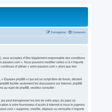
S’enregistrer
Connexion
), vous acceptez d’être légalement responsable des conditions
mm-passion.com ». Nous pouvons modifier celles-ci à n’importe
us continuez d’utiliser « umm-passion.com » alors que des
 « Équipes phpBB ») qui est un script libre de forum, déclaré
l phpBB facilite seulement les discussions sur Internet. phpBB
 au sujet de phpBB, veuillez consulter :
qui peut transgresser les lois de votre pays, du pays où
tion à votre fournisseur d’accès à Internet si nous le jugeons
sion.com » supprime, modifie, déplace ou verrouille n’importe