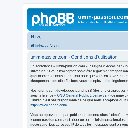
umm-passion.co
le forum des fans d'UMM, Cournil et
FAQ
Index du forum
umm-passion.com - Conditions d’utilisation
En accédant à « umm-passion.com » (désigné ci-après par « no
suivantes. Si vous n’acceptez pas d’être légalement responsabl
quel moment et nous ferons tout pour que vous en soyez informé
changements ont été effectués, vous acceptez d’être légalemen
Nos forums sont développés par phpBB (désigné ci-après par « i
sous la licence «
GNU General Public License v2
» (désigné ci
Limited n’est pas responsable de ce que nous acceptons ou n’
https://www.phpbb.com/
.
Vous acceptez de ne pas publier de contenu abusif, obscène, vu
« umm-passion.com » est hébergé ou les lois internationales. L
nécessaire. Les adresses IP de tous les messages sont enregi