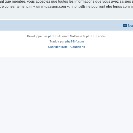
tant que membre, vous acceptez que toutes les informations que vous avez saisies
 votre consentement, ni « umm-passion.com », ni phpBB ne pourront être tenus comme
Nou
Développé par
phpBB
® Forum Software © phpBB Limited
Traduit par
phpBB-fr.com
Confidentialité
|
Conditions