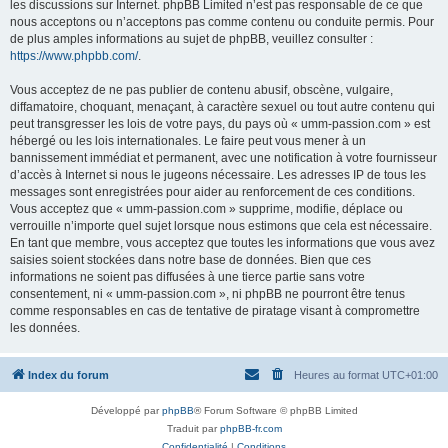
les discussions sur Internet. phpBB Limited n’est pas responsable de ce que
nous acceptons ou n’acceptons pas comme contenu ou conduite permis. Pour
de plus amples informations au sujet de phpBB, veuillez consulter :
https://www.phpbb.com/
.
Vous acceptez de ne pas publier de contenu abusif, obscène, vulgaire,
diffamatoire, choquant, menaçant, à caractère sexuel ou tout autre contenu qui
peut transgresser les lois de votre pays, du pays où « umm-passion.com » est
hébergé ou les lois internationales. Le faire peut vous mener à un
bannissement immédiat et permanent, avec une notification à votre fournisseur
d’accès à Internet si nous le jugeons nécessaire. Les adresses IP de tous les
messages sont enregistrées pour aider au renforcement de ces conditions.
Vous acceptez que « umm-passion.com » supprime, modifie, déplace ou
verrouille n’importe quel sujet lorsque nous estimons que cela est nécessaire.
En tant que membre, vous acceptez que toutes les informations que vous avez
saisies soient stockées dans notre base de données. Bien que ces
informations ne soient pas diffusées à une tierce partie sans votre
consentement, ni « umm-passion.com », ni phpBB ne pourront être tenus
comme responsables en cas de tentative de piratage visant à compromettre
les données.
Index du forum
Heures au format
UTC+01:00
Développé par
phpBB
® Forum Software © phpBB Limited
Traduit par
phpBB-fr.com
Confidentialité
|
Conditions