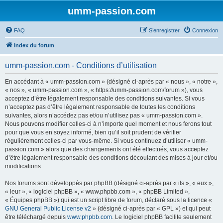
umm-passion.com
FAQ
S’enregistrer
Connexion
Index du forum
umm-passion.com - Conditions d’utilisation
En accédant à « umm-passion.com » (désigné ci-après par « nous », « notre »,
« nos », « umm-passion.com », « https://umm-passion.com/forum »), vous
acceptez d’être légalement responsable des conditions suivantes. Si vous
n’acceptez pas d’être légalement responsable de toutes les conditions
suivantes, alors n’accédez pas et/ou n’utilisez pas « umm-passion.com ».
Nous pouvons modifier celles-ci à n’importe quel moment et nous ferons tout
pour que vous en soyez informé, bien qu’il soit prudent de vérifier
régulièrement celles-ci par vous-même. Si vous continuez d’utiliser « umm-
passion.com » alors que des changements ont été effectués, vous acceptez
d’être légalement responsable des conditions découlant des mises à jour et/ou
modifications.
Nos forums sont développés par phpBB (désigné ci-après par « ils », « eux »,
« leur », « logiciel phpBB », « www.phpbb.com », « phpBB Limited »,
« Équipes phpBB ») qui est un script libre de forum, déclaré sous la licence «
GNU General Public License v2
» (désigné ci-après par « GPL ») et qui peut
être téléchargé depuis
www.phpbb.com
. Le logiciel phpBB facilite seulement