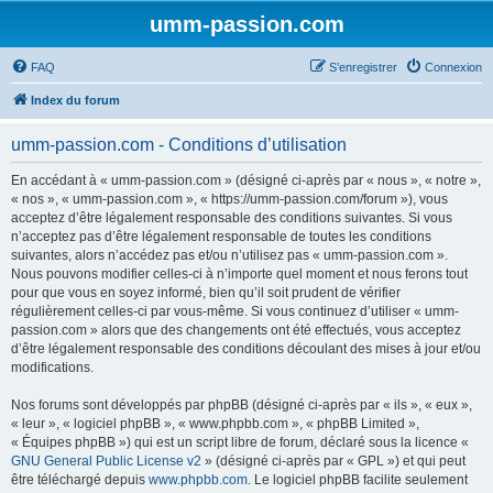
umm-passion.com
FAQ
S’enregistrer
Connexion
Index du forum
umm-passion.com - Conditions d’utilisation
En accédant à « umm-passion.com » (désigné ci-après par « nous », « notre »,
« nos », « umm-passion.com », « https://umm-passion.com/forum »), vous
acceptez d’être légalement responsable des conditions suivantes. Si vous
n’acceptez pas d’être légalement responsable de toutes les conditions
suivantes, alors n’accédez pas et/ou n’utilisez pas « umm-passion.com ».
Nous pouvons modifier celles-ci à n’importe quel moment et nous ferons tout
pour que vous en soyez informé, bien qu’il soit prudent de vérifier
régulièrement celles-ci par vous-même. Si vous continuez d’utiliser « umm-
passion.com » alors que des changements ont été effectués, vous acceptez
d’être légalement responsable des conditions découlant des mises à jour et/ou
modifications.
Nos forums sont développés par phpBB (désigné ci-après par « ils », « eux »,
« leur », « logiciel phpBB », « www.phpbb.com », « phpBB Limited »,
« Équipes phpBB ») qui est un script libre de forum, déclaré sous la licence «
GNU General Public License v2
» (désigné ci-après par « GPL ») et qui peut
être téléchargé depuis
www.phpbb.com
. Le logiciel phpBB facilite seulement