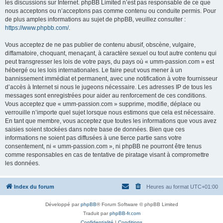
les discussions sur Internet. phpBB Limited n’est pas responsable de ce que
nous acceptons ou n’acceptons pas comme contenu ou conduite permis. Pour
de plus amples informations au sujet de phpBB, veuillez consulter :
https://www.phpbb.com/
.
Vous acceptez de ne pas publier de contenu abusif, obscène, vulgaire,
diffamatoire, choquant, menaçant, à caractère sexuel ou tout autre contenu qui
peut transgresser les lois de votre pays, du pays où « umm-passion.com » est
hébergé ou les lois internationales. Le faire peut vous mener à un
bannissement immédiat et permanent, avec une notification à votre fournisseur
d’accès à Internet si nous le jugeons nécessaire. Les adresses IP de tous les
messages sont enregistrées pour aider au renforcement de ces conditions.
Vous acceptez que « umm-passion.com » supprime, modifie, déplace ou
verrouille n’importe quel sujet lorsque nous estimons que cela est nécessaire.
En tant que membre, vous acceptez que toutes les informations que vous avez
saisies soient stockées dans notre base de données. Bien que ces
informations ne soient pas diffusées à une tierce partie sans votre
consentement, ni « umm-passion.com », ni phpBB ne pourront être tenus
comme responsables en cas de tentative de piratage visant à compromettre
les données.
Index du forum
Heures au format
UTC+01:00
Développé par
phpBB
® Forum Software © phpBB Limited
Traduit par
phpBB-fr.com
Confidentialité
|
Conditions