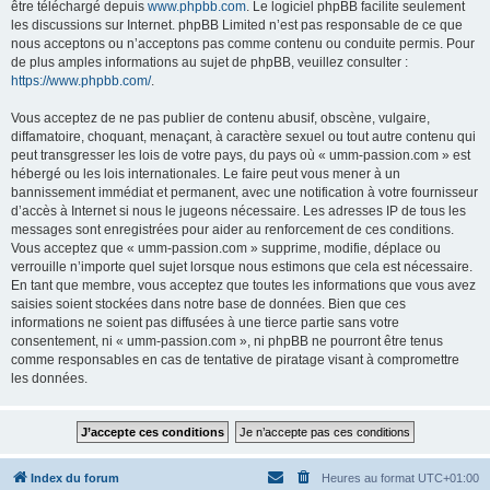
être téléchargé depuis
www.phpbb.com
. Le logiciel phpBB facilite seulement
les discussions sur Internet. phpBB Limited n’est pas responsable de ce que
nous acceptons ou n’acceptons pas comme contenu ou conduite permis. Pour
de plus amples informations au sujet de phpBB, veuillez consulter :
https://www.phpbb.com/
.
Vous acceptez de ne pas publier de contenu abusif, obscène, vulgaire,
diffamatoire, choquant, menaçant, à caractère sexuel ou tout autre contenu qui
peut transgresser les lois de votre pays, du pays où « umm-passion.com » est
hébergé ou les lois internationales. Le faire peut vous mener à un
bannissement immédiat et permanent, avec une notification à votre fournisseur
d’accès à Internet si nous le jugeons nécessaire. Les adresses IP de tous les
messages sont enregistrées pour aider au renforcement de ces conditions.
Vous acceptez que « umm-passion.com » supprime, modifie, déplace ou
verrouille n’importe quel sujet lorsque nous estimons que cela est nécessaire.
En tant que membre, vous acceptez que toutes les informations que vous avez
saisies soient stockées dans notre base de données. Bien que ces
informations ne soient pas diffusées à une tierce partie sans votre
consentement, ni « umm-passion.com », ni phpBB ne pourront être tenus
comme responsables en cas de tentative de piratage visant à compromettre
les données.
Index du forum
Heures au format
UTC+01:00