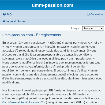
umm-passion.com
FAQ
Connexion
Index du forum
Langue :
umm-passion.com - Enregistrement
En accédant à « umm-passion.com » (désigné ci-après par « nous », « notre »,
« nos », « umm-passion.com », « https://umm-passion.com/forum »), vous
acceptez d’être légalement responsable des conditions suivantes. Si vous
n’acceptez pas d’être légalement responsable de toutes les conditions
suivantes, alors n’accédez pas et/ou n’utilisez pas « umm-passion.com ».
Nous pouvons modifier celles-ci à n’importe quel moment et nous ferons tout
pour que vous en soyez informé, bien qu’il soit prudent de vérifier
régulièrement celles-ci par vous-même. Si vous continuez d’utiliser « umm-
passion.com » alors que des changements ont été effectués, vous acceptez
d’être légalement responsable des conditions découlant des mises à jour et/ou
modifications.
Nos forums sont développés par phpBB (désigné ci-après par « ils », « eux »,
« leur », « logiciel phpBB », « www.phpbb.com », « phpBB Limited »,
« Équipes phpBB ») qui est un script libre de forum, déclaré sous la licence «
GNU General Public License v2
» (désigné ci-après par « GPL ») et qui peut