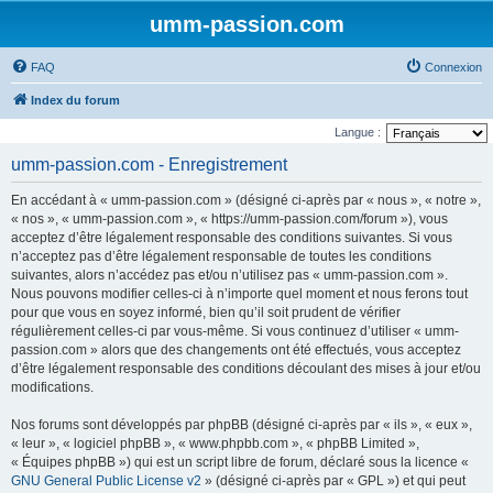
umm-passion.com
FAQ
Connexion
Index du forum
Langue :
umm-passion.com - Enregistrement
En accédant à « umm-passion.com » (désigné ci-après par « nous », « notre »,
« nos », « umm-passion.com », « https://umm-passion.com/forum »), vous
acceptez d’être légalement responsable des conditions suivantes. Si vous
n’acceptez pas d’être légalement responsable de toutes les conditions
suivantes, alors n’accédez pas et/ou n’utilisez pas « umm-passion.com ».
Nous pouvons modifier celles-ci à n’importe quel moment et nous ferons tout
pour que vous en soyez informé, bien qu’il soit prudent de vérifier
régulièrement celles-ci par vous-même. Si vous continuez d’utiliser « umm-
passion.com » alors que des changements ont été effectués, vous acceptez
d’être légalement responsable des conditions découlant des mises à jour et/ou
modifications.
Nos forums sont développés par phpBB (désigné ci-après par « ils », « eux »,
« leur », « logiciel phpBB », « www.phpbb.com », « phpBB Limited »,
« Équipes phpBB ») qui est un script libre de forum, déclaré sous la licence «
GNU General Public License v2
» (désigné ci-après par « GPL ») et qui peut