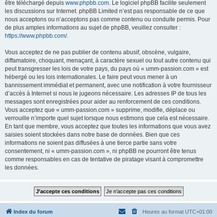
être téléchargé depuis
www.phpbb.com
. Le logiciel phpBB facilite seulement
les discussions sur Internet. phpBB Limited n’est pas responsable de ce que
nous acceptons ou n’acceptons pas comme contenu ou conduite permis. Pour
de plus amples informations au sujet de phpBB, veuillez consulter :
https://www.phpbb.com/
.
Vous acceptez de ne pas publier de contenu abusif, obscène, vulgaire,
diffamatoire, choquant, menaçant, à caractère sexuel ou tout autre contenu qui
peut transgresser les lois de votre pays, du pays où « umm-passion.com » est
hébergé ou les lois internationales. Le faire peut vous mener à un
bannissement immédiat et permanent, avec une notification à votre fournisseur
d’accès à Internet si nous le jugeons nécessaire. Les adresses IP de tous les
messages sont enregistrées pour aider au renforcement de ces conditions.
Vous acceptez que « umm-passion.com » supprime, modifie, déplace ou
verrouille n’importe quel sujet lorsque nous estimons que cela est nécessaire.
En tant que membre, vous acceptez que toutes les informations que vous avez
saisies soient stockées dans notre base de données. Bien que ces
informations ne soient pas diffusées à une tierce partie sans votre
consentement, ni « umm-passion.com », ni phpBB ne pourront être tenus
comme responsables en cas de tentative de piratage visant à compromettre
les données.
Index du forum
Heures au format
UTC+01:00