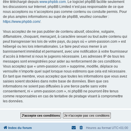
être téléchargé depuis
www.phpbb.com
. Le logiciel phpBB facilite seulement
les discussions sur Internet. phpBB Limited n’est pas responsable de ce que
nous acceptons ou n’acceptons pas comme contenu ou conduite permis. Pour
de plus amples informations au sujet de phpBB, veuillez consulter :
https://www.phpbb.com/
.
Vous acceptez de ne pas publier de contenu abusif, obscène, vulgaire,
diffamatoire, choquant, menaçant, à caractère sexuel ou tout autre contenu qui
peut transgresser les lois de votre pays, du pays où « umm-passion.com » est
hébergé ou les lois internationales. Le faire peut vous mener à un
bannissement immédiat et permanent, avec une notification à votre fournisseur
d’accès à Internet si nous le jugeons nécessaire. Les adresses IP de tous les
messages sont enregistrées pour aider au renforcement de ces conditions.
Vous acceptez que « umm-passion.com » supprime, modifie, déplace ou
verrouille n’importe quel sujet lorsque nous estimons que cela est nécessaire.
En tant que membre, vous acceptez que toutes les informations que vous avez
saisies soient stockées dans notre base de données. Bien que ces
informations ne soient pas diffusées à une tierce partie sans votre
consentement, ni « umm-passion.com », ni phpBB ne pourront être tenus
comme responsables en cas de tentative de piratage visant à compromettre
les données.
Index du forum
Heures au format
UTC+01:00