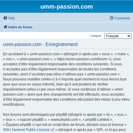
umm-passion.com
FAQ
Connexion
Index du forum
Langue :
umm-passion.com - Enregistrement
En accédant à « umm-passion.com » (désigné ci-après par « nous », « notre »,
« nos », « umm-passion.com », « https://umm-passion.com/forum »), vous
acceptez d’être légalement responsable des conditions suivantes. Si vous
n’acceptez pas d’être légalement responsable de toutes les conditions
suivantes, alors n’accédez pas et/ou n’utilisez pas « umm-passion.com ».
Nous pouvons modifier celles-ci à n’importe quel moment et nous ferons tout
pour que vous en soyez informé, bien qu’il soit prudent de vérifier
régulièrement celles-ci par vous-même. Si vous continuez d’utiliser « umm-
passion.com » alors que des changements ont été effectués, vous acceptez
d’être légalement responsable des conditions découlant des mises à jour et/ou
modifications.
Nos forums sont développés par phpBB (désigné ci-après par « ils », « eux »,
« leur », « logiciel phpBB », « www.phpbb.com », « phpBB Limited »,
« Équipes phpBB ») qui est un script libre de forum, déclaré sous la licence «
GNU General Public License v2
» (désigné ci-après par « GPL ») et qui peut