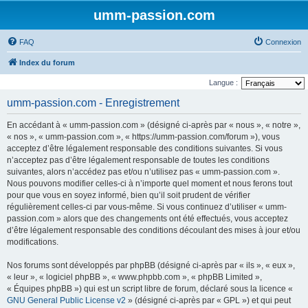
umm-passion.com
FAQ
Connexion
Index du forum
Langue :
umm-passion.com - Enregistrement
En accédant à « umm-passion.com » (désigné ci-après par « nous », « notre »,
« nos », « umm-passion.com », « https://umm-passion.com/forum »), vous
acceptez d’être légalement responsable des conditions suivantes. Si vous
n’acceptez pas d’être légalement responsable de toutes les conditions
suivantes, alors n’accédez pas et/ou n’utilisez pas « umm-passion.com ».
Nous pouvons modifier celles-ci à n’importe quel moment et nous ferons tout
pour que vous en soyez informé, bien qu’il soit prudent de vérifier
régulièrement celles-ci par vous-même. Si vous continuez d’utiliser « umm-
passion.com » alors que des changements ont été effectués, vous acceptez
d’être légalement responsable des conditions découlant des mises à jour et/ou
modifications.
Nos forums sont développés par phpBB (désigné ci-après par « ils », « eux »,
« leur », « logiciel phpBB », « www.phpbb.com », « phpBB Limited »,
« Équipes phpBB ») qui est un script libre de forum, déclaré sous la licence «
GNU General Public License v2
» (désigné ci-après par « GPL ») et qui peut