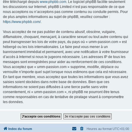
être téléchargé depuis
www.phpbb.com
. Le logiciel phpBB facilite seulement
les discussions sur Internet. phpBB Limited n’est pas responsable de ce que
nous acceptons ou n’acceptons pas comme contenu ou conduite permis. Pour
de plus amples informations au sujet de phpBB, veuillez consulter :
https://www.phpbb.com/
.
Vous acceptez de ne pas publier de contenu abusif, obscène, vulgaire,
diffamatoire, choquant, menaçant, à caractère sexuel ou tout autre contenu qui
peut transgresser les lois de votre pays, du pays où « umm-passion.com » est
hébergé ou les lois internationales. Le faire peut vous mener à un
bannissement immédiat et permanent, avec une notification à votre fournisseur
d’accès à Internet si nous le jugeons nécessaire. Les adresses IP de tous les
messages sont enregistrées pour aider au renforcement de ces conditions.
Vous acceptez que « umm-passion.com » supprime, modifie, déplace ou
verrouille n’importe quel sujet lorsque nous estimons que cela est nécessaire.
En tant que membre, vous acceptez que toutes les informations que vous avez
saisies soient stockées dans notre base de données. Bien que ces
informations ne soient pas diffusées à une tierce partie sans votre
consentement, ni « umm-passion.com », ni phpBB ne pourront être tenus
comme responsables en cas de tentative de piratage visant à compromettre
les données.
Index du forum
Heures au format
UTC+01:00