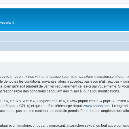
m
 Auverland
us », « notre », « nos », « umm-passion.com », « https://umm-passion.com/forum »
e de toutes les conditions suivantes, alors n’accédez pas et/ou n’utilisez pas « u
, bien qu’il soit prudent de vérifier régulièrement celles-ci par vous-même. Si vo
t responsable des conditions découlant des mises à jour et/ou modifications.
ls », « eux », « leur », « logiciel phpBB », « www.phpbb.com », « phpBB Limited »,
-après par « GPL ») et qui peut être téléchargé depuis
www.phpbb.com
. Le logicie
acceptons pas comme contenu ou conduite permis. Pour de plus amples informations
lgaire, diffamatoire, choquant, menaçant, à caractère sexuel ou tout autre contenu 