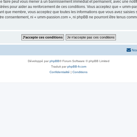
e faire peut vous mener à un bannissement immédiat et permanent, avec une notifica
strées pour aider au renforcement de ces conditions. Vous acceptez que « umm-pas
tant que membre, vous acceptez que toutes les informations que vous avez saisies
 votre consentement, ni « umm-passion.com », ni phpBB ne pourront être tenus comme
Nou
Développé par
phpBB
® Forum Software © phpBB Limited
Traduit par
phpBB-fr.com
Confidentialité
|
Conditions