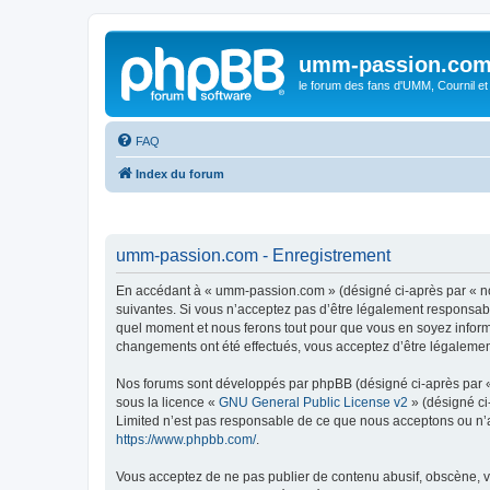
umm-passion.co
le forum des fans d'UMM, Cournil et
FAQ
Index du forum
umm-passion.com - Enregistrement
En accédant à « umm-passion.com » (désigné ci-après par « no
suivantes. Si vous n’acceptez pas d’être légalement responsabl
quel moment et nous ferons tout pour que vous en soyez informé
changements ont été effectués, vous acceptez d’être légalemen
Nos forums sont développés par phpBB (désigné ci-après par « i
sous la licence «
GNU General Public License v2
» (désigné ci
Limited n’est pas responsable de ce que nous acceptons ou n’
https://www.phpbb.com/
.
Vous acceptez de ne pas publier de contenu abusif, obscène, vu