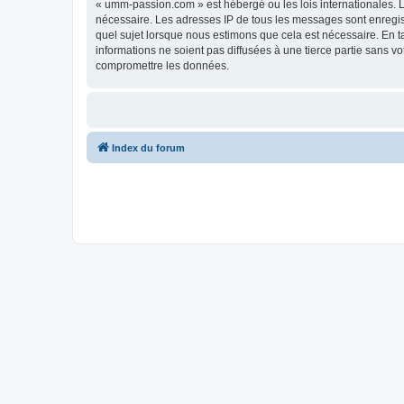
« umm-passion.com » est hébergé ou les lois internationales. L
nécessaire. Les adresses IP de tous les messages sont enregi
quel sujet lorsque nous estimons que cela est nécessaire. En 
informations ne soient pas diffusées à une tierce partie sans
compromettre les données.
Index du forum