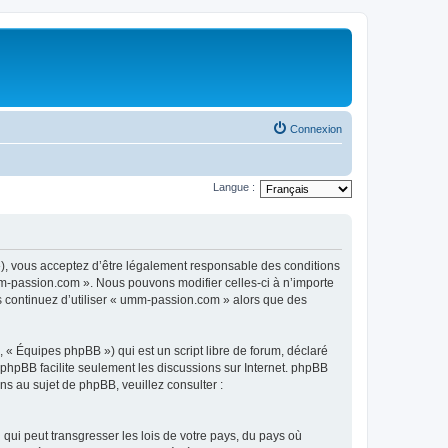
Connexion
Langue :
), vous acceptez d’être légalement responsable des conditions
mm-passion.com ». Nous pouvons modifier celles-ci à n’importe
us continuez d’utiliser « umm-passion.com » alors que des
 « Équipes phpBB ») qui est un script libre de forum, déclaré
l phpBB facilite seulement les discussions sur Internet. phpBB
 au sujet de phpBB, veuillez consulter :
qui peut transgresser les lois de votre pays, du pays où