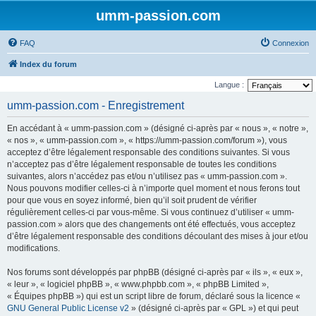
umm-passion.com
FAQ
Connexion
Index du forum
Langue :
umm-passion.com - Enregistrement
En accédant à « umm-passion.com » (désigné ci-après par « nous », « notre »,
« nos », « umm-passion.com », « https://umm-passion.com/forum »), vous
acceptez d’être légalement responsable des conditions suivantes. Si vous
n’acceptez pas d’être légalement responsable de toutes les conditions
suivantes, alors n’accédez pas et/ou n’utilisez pas « umm-passion.com ».
Nous pouvons modifier celles-ci à n’importe quel moment et nous ferons tout
pour que vous en soyez informé, bien qu’il soit prudent de vérifier
régulièrement celles-ci par vous-même. Si vous continuez d’utiliser « umm-
passion.com » alors que des changements ont été effectués, vous acceptez
d’être légalement responsable des conditions découlant des mises à jour et/ou
modifications.
Nos forums sont développés par phpBB (désigné ci-après par « ils », « eux »,
« leur », « logiciel phpBB », « www.phpbb.com », « phpBB Limited »,
« Équipes phpBB ») qui est un script libre de forum, déclaré sous la licence «
GNU General Public License v2
» (désigné ci-après par « GPL ») et qui peut