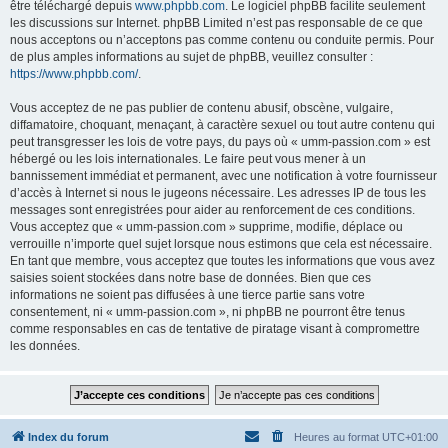
être téléchargé depuis
www.phpbb.com
. Le logiciel phpBB facilite seulement
les discussions sur Internet. phpBB Limited n’est pas responsable de ce que
nous acceptons ou n’acceptons pas comme contenu ou conduite permis. Pour
de plus amples informations au sujet de phpBB, veuillez consulter :
https://www.phpbb.com/
.
Vous acceptez de ne pas publier de contenu abusif, obscène, vulgaire,
diffamatoire, choquant, menaçant, à caractère sexuel ou tout autre contenu qui
peut transgresser les lois de votre pays, du pays où « umm-passion.com » est
hébergé ou les lois internationales. Le faire peut vous mener à un
bannissement immédiat et permanent, avec une notification à votre fournisseur
d’accès à Internet si nous le jugeons nécessaire. Les adresses IP de tous les
messages sont enregistrées pour aider au renforcement de ces conditions.
Vous acceptez que « umm-passion.com » supprime, modifie, déplace ou
verrouille n’importe quel sujet lorsque nous estimons que cela est nécessaire.
En tant que membre, vous acceptez que toutes les informations que vous avez
saisies soient stockées dans notre base de données. Bien que ces
informations ne soient pas diffusées à une tierce partie sans votre
consentement, ni « umm-passion.com », ni phpBB ne pourront être tenus
comme responsables en cas de tentative de piratage visant à compromettre
les données.
Index du forum
Heures au format
UTC+01:00