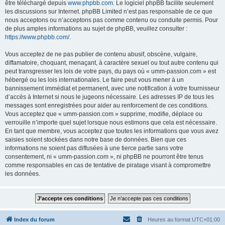
être téléchargé depuis
www.phpbb.com
. Le logiciel phpBB facilite seulement
les discussions sur Internet. phpBB Limited n’est pas responsable de ce que
nous acceptons ou n’acceptons pas comme contenu ou conduite permis. Pour
de plus amples informations au sujet de phpBB, veuillez consulter :
https://www.phpbb.com/
.
Vous acceptez de ne pas publier de contenu abusif, obscène, vulgaire,
diffamatoire, choquant, menaçant, à caractère sexuel ou tout autre contenu qui
peut transgresser les lois de votre pays, du pays où « umm-passion.com » est
hébergé ou les lois internationales. Le faire peut vous mener à un
bannissement immédiat et permanent, avec une notification à votre fournisseur
d’accès à Internet si nous le jugeons nécessaire. Les adresses IP de tous les
messages sont enregistrées pour aider au renforcement de ces conditions.
Vous acceptez que « umm-passion.com » supprime, modifie, déplace ou
verrouille n’importe quel sujet lorsque nous estimons que cela est nécessaire.
En tant que membre, vous acceptez que toutes les informations que vous avez
saisies soient stockées dans notre base de données. Bien que ces
informations ne soient pas diffusées à une tierce partie sans votre
consentement, ni « umm-passion.com », ni phpBB ne pourront être tenus
comme responsables en cas de tentative de piratage visant à compromettre
les données.
Index du forum
Heures au format
UTC+01:00