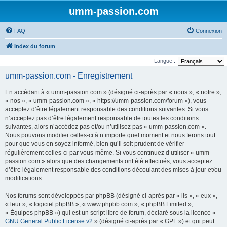
umm-passion.com
FAQ
Connexion
Index du forum
Langue :
umm-passion.com - Enregistrement
En accédant à « umm-passion.com » (désigné ci-après par « nous », « notre »,
« nos », « umm-passion.com », « https://umm-passion.com/forum »), vous
acceptez d’être légalement responsable des conditions suivantes. Si vous
n’acceptez pas d’être légalement responsable de toutes les conditions
suivantes, alors n’accédez pas et/ou n’utilisez pas « umm-passion.com ».
Nous pouvons modifier celles-ci à n’importe quel moment et nous ferons tout
pour que vous en soyez informé, bien qu’il soit prudent de vérifier
régulièrement celles-ci par vous-même. Si vous continuez d’utiliser « umm-
passion.com » alors que des changements ont été effectués, vous acceptez
d’être légalement responsable des conditions découlant des mises à jour et/ou
modifications.
Nos forums sont développés par phpBB (désigné ci-après par « ils », « eux »,
« leur », « logiciel phpBB », « www.phpbb.com », « phpBB Limited »,
« Équipes phpBB ») qui est un script libre de forum, déclaré sous la licence «
GNU General Public License v2
» (désigné ci-après par « GPL ») et qui peut