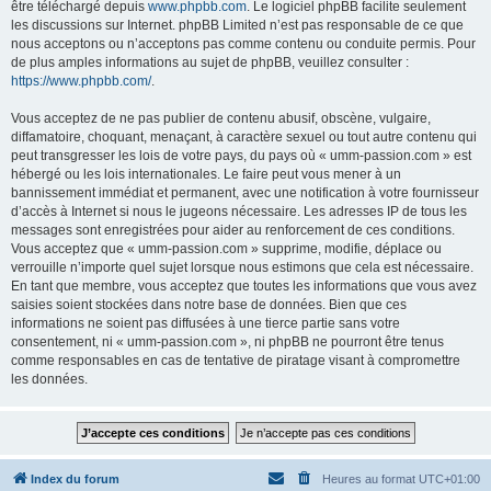
être téléchargé depuis
www.phpbb.com
. Le logiciel phpBB facilite seulement
les discussions sur Internet. phpBB Limited n’est pas responsable de ce que
nous acceptons ou n’acceptons pas comme contenu ou conduite permis. Pour
de plus amples informations au sujet de phpBB, veuillez consulter :
https://www.phpbb.com/
.
Vous acceptez de ne pas publier de contenu abusif, obscène, vulgaire,
diffamatoire, choquant, menaçant, à caractère sexuel ou tout autre contenu qui
peut transgresser les lois de votre pays, du pays où « umm-passion.com » est
hébergé ou les lois internationales. Le faire peut vous mener à un
bannissement immédiat et permanent, avec une notification à votre fournisseur
d’accès à Internet si nous le jugeons nécessaire. Les adresses IP de tous les
messages sont enregistrées pour aider au renforcement de ces conditions.
Vous acceptez que « umm-passion.com » supprime, modifie, déplace ou
verrouille n’importe quel sujet lorsque nous estimons que cela est nécessaire.
En tant que membre, vous acceptez que toutes les informations que vous avez
saisies soient stockées dans notre base de données. Bien que ces
informations ne soient pas diffusées à une tierce partie sans votre
consentement, ni « umm-passion.com », ni phpBB ne pourront être tenus
comme responsables en cas de tentative de piratage visant à compromettre
les données.
Index du forum
Heures au format
UTC+01:00