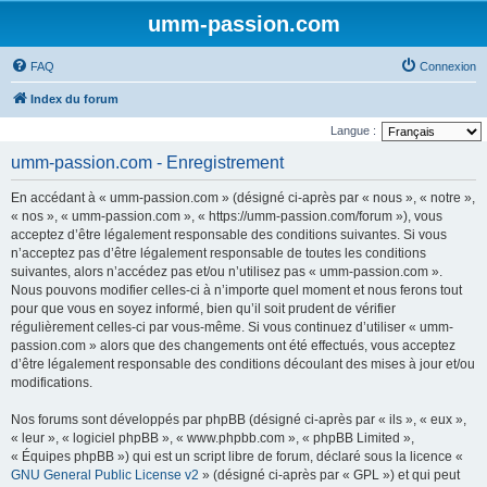
umm-passion.com
FAQ
Connexion
Index du forum
Langue :
umm-passion.com - Enregistrement
En accédant à « umm-passion.com » (désigné ci-après par « nous », « notre »,
« nos », « umm-passion.com », « https://umm-passion.com/forum »), vous
acceptez d’être légalement responsable des conditions suivantes. Si vous
n’acceptez pas d’être légalement responsable de toutes les conditions
suivantes, alors n’accédez pas et/ou n’utilisez pas « umm-passion.com ».
Nous pouvons modifier celles-ci à n’importe quel moment et nous ferons tout
pour que vous en soyez informé, bien qu’il soit prudent de vérifier
régulièrement celles-ci par vous-même. Si vous continuez d’utiliser « umm-
passion.com » alors que des changements ont été effectués, vous acceptez
d’être légalement responsable des conditions découlant des mises à jour et/ou
modifications.
Nos forums sont développés par phpBB (désigné ci-après par « ils », « eux »,
« leur », « logiciel phpBB », « www.phpbb.com », « phpBB Limited »,
« Équipes phpBB ») qui est un script libre de forum, déclaré sous la licence «
GNU General Public License v2
» (désigné ci-après par « GPL ») et qui peut