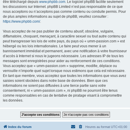
être téléchargé depuis
www.phpbb.com
. Le logiciel phpBB facilite seulement
les discussions sur Internet. phpBB Limited n’est pas responsable de ce que
nous acceptons ou n’acceptons pas comme contenu ou conduite permis. Pour
de plus amples informations au sujet de phpBB, veuillez consulter :
https://www.phpbb.com/
.
Vous acceptez de ne pas publier de contenu abusif, obscène, vulgaire,
diffamatoire, choquant, menaçant, à caractère sexuel ou tout autre contenu qui
peut transgresser les lois de votre pays, du pays où « umm-passion.com » est
hébergé ou les lois internationales. Le faire peut vous mener à un
bannissement immédiat et permanent, avec une notification à votre fournisseur
d’accès à Internet si nous le jugeons nécessaire. Les adresses IP de tous les
messages sont enregistrées pour aider au renforcement de ces conditions.
Vous acceptez que « umm-passion.com » supprime, modifie, déplace ou
verrouille n’importe quel sujet lorsque nous estimons que cela est nécessaire.
En tant que membre, vous acceptez que toutes les informations que vous avez
saisies soient stockées dans notre base de données. Bien que ces
informations ne soient pas diffusées à une tierce partie sans votre
consentement, ni « umm-passion.com », ni phpBB ne pourront être tenus
comme responsables en cas de tentative de piratage visant à compromettre
les données.
Index du forum
Heures au format
UTC+01:00