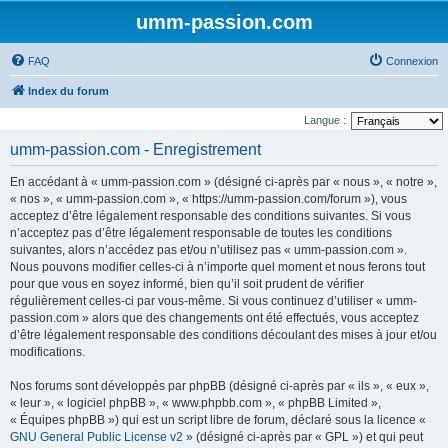
umm-passion.com
FAQ
Connexion
Index du forum
Langue :
umm-passion.com - Enregistrement
En accédant à « umm-passion.com » (désigné ci-après par « nous », « notre »,
« nos », « umm-passion.com », « https://umm-passion.com/forum »), vous
acceptez d’être légalement responsable des conditions suivantes. Si vous
n’acceptez pas d’être légalement responsable de toutes les conditions
suivantes, alors n’accédez pas et/ou n’utilisez pas « umm-passion.com ».
Nous pouvons modifier celles-ci à n’importe quel moment et nous ferons tout
pour que vous en soyez informé, bien qu’il soit prudent de vérifier
régulièrement celles-ci par vous-même. Si vous continuez d’utiliser « umm-
passion.com » alors que des changements ont été effectués, vous acceptez
d’être légalement responsable des conditions découlant des mises à jour et/ou
modifications.
Nos forums sont développés par phpBB (désigné ci-après par « ils », « eux »,
« leur », « logiciel phpBB », « www.phpbb.com », « phpBB Limited »,
« Équipes phpBB ») qui est un script libre de forum, déclaré sous la licence «
GNU General Public License v2
» (désigné ci-après par « GPL ») et qui peut