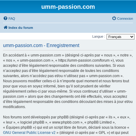
umm-passion.com
FAQ
Connexion
Index du forum
Langue :
umm-passion.com - Enregistrement
En accédant à « umm-passion.com » (désigné ci-après par « nous », « notre »,
« nos », « umm-passion.com », « https://umm-passion.com/forum »), vous
acceptez d’être légalement responsable des conditions suivantes. Si vous
n’acceptez pas d’être légalement responsable de toutes les conditions
suivantes, alors n’accédez pas et/ou n’utilisez pas « umm-passion.com ».
Nous pouvons modifier celles-ci à n’importe quel moment et nous ferons tout
pour que vous en soyez informé, bien qu’il soit prudent de vérifier
régulièrement celles-ci par vous-même. Si vous continuez d’utiliser « umm-
passion.com » alors que des changements ont été effectués, vous acceptez
d’être légalement responsable des conditions découlant des mises à jour et/ou
modifications.
Nos forums sont développés par phpBB (désigné ci-après par « ils », « eux »,
« leur », « logiciel phpBB », « www.phpbb.com », « phpBB Limited »,
« Équipes phpBB ») qui est un script libre de forum, déclaré sous la licence «
GNU General Public License v2
» (désigné ci-après par « GPL ») et qui peut