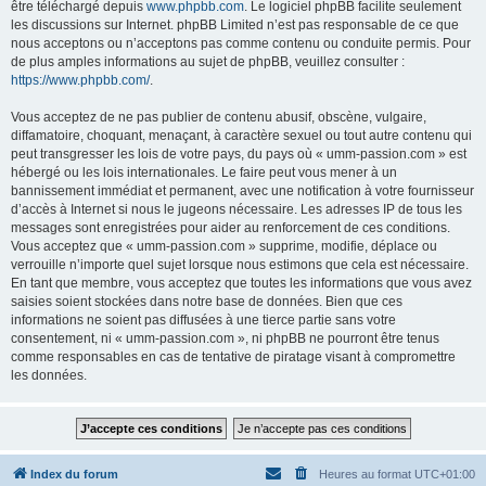
être téléchargé depuis
www.phpbb.com
. Le logiciel phpBB facilite seulement
les discussions sur Internet. phpBB Limited n’est pas responsable de ce que
nous acceptons ou n’acceptons pas comme contenu ou conduite permis. Pour
de plus amples informations au sujet de phpBB, veuillez consulter :
https://www.phpbb.com/
.
Vous acceptez de ne pas publier de contenu abusif, obscène, vulgaire,
diffamatoire, choquant, menaçant, à caractère sexuel ou tout autre contenu qui
peut transgresser les lois de votre pays, du pays où « umm-passion.com » est
hébergé ou les lois internationales. Le faire peut vous mener à un
bannissement immédiat et permanent, avec une notification à votre fournisseur
d’accès à Internet si nous le jugeons nécessaire. Les adresses IP de tous les
messages sont enregistrées pour aider au renforcement de ces conditions.
Vous acceptez que « umm-passion.com » supprime, modifie, déplace ou
verrouille n’importe quel sujet lorsque nous estimons que cela est nécessaire.
En tant que membre, vous acceptez que toutes les informations que vous avez
saisies soient stockées dans notre base de données. Bien que ces
informations ne soient pas diffusées à une tierce partie sans votre
consentement, ni « umm-passion.com », ni phpBB ne pourront être tenus
comme responsables en cas de tentative de piratage visant à compromettre
les données.
Index du forum
Heures au format
UTC+01:00