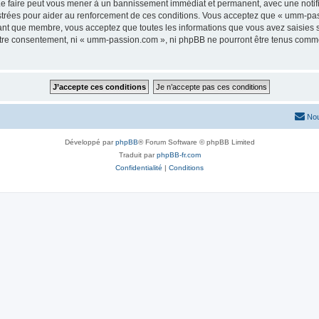
e faire peut vous mener à un bannissement immédiat et permanent, avec une notifica
strées pour aider au renforcement de ces conditions. Vous acceptez que « umm-pas
tant que membre, vous acceptez que toutes les informations que vous avez saisies
 votre consentement, ni « umm-passion.com », ni phpBB ne pourront être tenus comme
Nou
Développé par
phpBB
® Forum Software © phpBB Limited
Traduit par
phpBB-fr.com
Confidentialité
|
Conditions