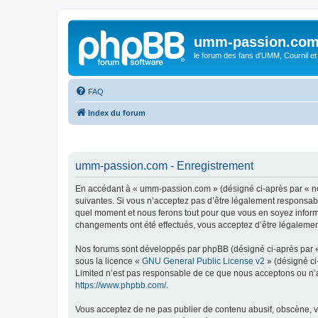
umm-passion.co
le forum des fans d'UMM, Cournil et
FAQ
Index du forum
umm-passion.com - Enregistrement
En accédant à « umm-passion.com » (désigné ci-après par « no
suivantes. Si vous n’acceptez pas d’être légalement responsabl
quel moment et nous ferons tout pour que vous en soyez informé
changements ont été effectués, vous acceptez d’être légalemen
Nos forums sont développés par phpBB (désigné ci-après par « i
sous la licence «
GNU General Public License v2
» (désigné ci
Limited n’est pas responsable de ce que nous acceptons ou n’
https://www.phpbb.com/
.
Vous acceptez de ne pas publier de contenu abusif, obscène, vu