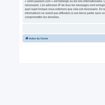
« umm-passion.com » est hébergé ou les lois internationales. L
nécessaire. Les adresses IP de tous les messages sont enregi
quel sujet lorsque nous estimons que cela est nécessaire. En 
informations ne soient pas diffusées à une tierce partie sans
compromettre les données.
Index du forum