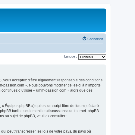
Connexion
Langue :
), vous acceptez d’être légalement responsable des conditions
mm-passion.com ». Nous pouvons modifier celles-ci à n’importe
us continuez d’utiliser « umm-passion.com » alors que des
 « Équipes phpBB ») qui est un script libre de forum, déclaré
l phpBB facilite seulement les discussions sur Internet. phpBB
 au sujet de phpBB, veuillez consulter :
qui peut transgresser les lois de votre pays, du pays où