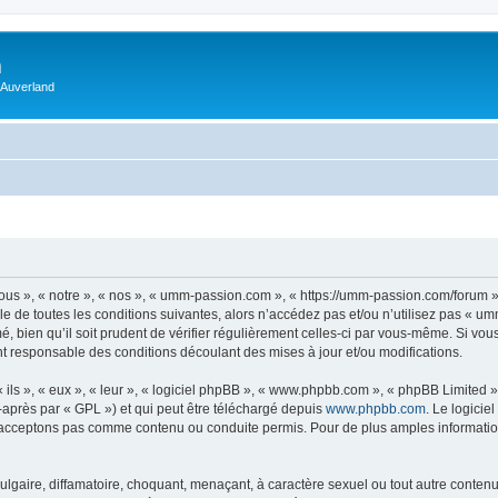
m
 Auverland
us », « notre », « nos », « umm-passion.com », « https://umm-passion.com/forum »
e de toutes les conditions suivantes, alors n’accédez pas et/ou n’utilisez pas « u
, bien qu’il soit prudent de vérifier régulièrement celles-ci par vous-même. Si vo
t responsable des conditions découlant des mises à jour et/ou modifications.
ls », « eux », « leur », « logiciel phpBB », « www.phpbb.com », « phpBB Limited »,
-après par « GPL ») et qui peut être téléchargé depuis
www.phpbb.com
. Le logicie
acceptons pas comme contenu ou conduite permis. Pour de plus amples informations
lgaire, diffamatoire, choquant, menaçant, à caractère sexuel ou tout autre contenu 