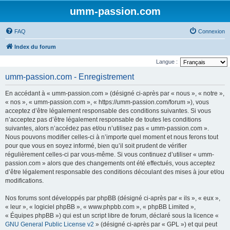
umm-passion.com
FAQ
Connexion
Index du forum
Langue :
umm-passion.com - Enregistrement
En accédant à « umm-passion.com » (désigné ci-après par « nous », « notre »,
« nos », « umm-passion.com », « https://umm-passion.com/forum »), vous
acceptez d’être légalement responsable des conditions suivantes. Si vous
n’acceptez pas d’être légalement responsable de toutes les conditions
suivantes, alors n’accédez pas et/ou n’utilisez pas « umm-passion.com ».
Nous pouvons modifier celles-ci à n’importe quel moment et nous ferons tout
pour que vous en soyez informé, bien qu’il soit prudent de vérifier
régulièrement celles-ci par vous-même. Si vous continuez d’utiliser « umm-
passion.com » alors que des changements ont été effectués, vous acceptez
d’être légalement responsable des conditions découlant des mises à jour et/ou
modifications.
Nos forums sont développés par phpBB (désigné ci-après par « ils », « eux »,
« leur », « logiciel phpBB », « www.phpbb.com », « phpBB Limited »,
« Équipes phpBB ») qui est un script libre de forum, déclaré sous la licence «
GNU General Public License v2
» (désigné ci-après par « GPL ») et qui peut