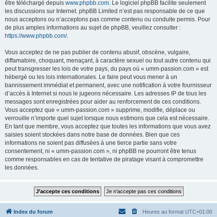
être téléchargé depuis
www.phpbb.com
. Le logiciel phpBB facilite seulement
les discussions sur Internet. phpBB Limited n’est pas responsable de ce que
nous acceptons ou n’acceptons pas comme contenu ou conduite permis. Pour
de plus amples informations au sujet de phpBB, veuillez consulter :
https://www.phpbb.com/
.
Vous acceptez de ne pas publier de contenu abusif, obscène, vulgaire,
diffamatoire, choquant, menaçant, à caractère sexuel ou tout autre contenu qui
peut transgresser les lois de votre pays, du pays où « umm-passion.com » est
hébergé ou les lois internationales. Le faire peut vous mener à un
bannissement immédiat et permanent, avec une notification à votre fournisseur
d’accès à Internet si nous le jugeons nécessaire. Les adresses IP de tous les
messages sont enregistrées pour aider au renforcement de ces conditions.
Vous acceptez que « umm-passion.com » supprime, modifie, déplace ou
verrouille n’importe quel sujet lorsque nous estimons que cela est nécessaire.
En tant que membre, vous acceptez que toutes les informations que vous avez
saisies soient stockées dans notre base de données. Bien que ces
informations ne soient pas diffusées à une tierce partie sans votre
consentement, ni « umm-passion.com », ni phpBB ne pourront être tenus
comme responsables en cas de tentative de piratage visant à compromettre
les données.
Index du forum
Heures au format
UTC+01:00