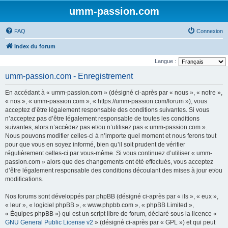
umm-passion.com
FAQ
Connexion
Index du forum
Langue :
umm-passion.com - Enregistrement
En accédant à « umm-passion.com » (désigné ci-après par « nous », « notre »,
« nos », « umm-passion.com », « https://umm-passion.com/forum »), vous
acceptez d’être légalement responsable des conditions suivantes. Si vous
n’acceptez pas d’être légalement responsable de toutes les conditions
suivantes, alors n’accédez pas et/ou n’utilisez pas « umm-passion.com ».
Nous pouvons modifier celles-ci à n’importe quel moment et nous ferons tout
pour que vous en soyez informé, bien qu’il soit prudent de vérifier
régulièrement celles-ci par vous-même. Si vous continuez d’utiliser « umm-
passion.com » alors que des changements ont été effectués, vous acceptez
d’être légalement responsable des conditions découlant des mises à jour et/ou
modifications.
Nos forums sont développés par phpBB (désigné ci-après par « ils », « eux »,
« leur », « logiciel phpBB », « www.phpbb.com », « phpBB Limited »,
« Équipes phpBB ») qui est un script libre de forum, déclaré sous la licence «
GNU General Public License v2
» (désigné ci-après par « GPL ») et qui peut