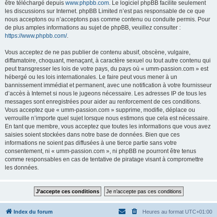
être téléchargé depuis
www.phpbb.com
. Le logiciel phpBB facilite seulement
les discussions sur Internet. phpBB Limited n’est pas responsable de ce que
nous acceptons ou n’acceptons pas comme contenu ou conduite permis. Pour
de plus amples informations au sujet de phpBB, veuillez consulter :
https://www.phpbb.com/
.
Vous acceptez de ne pas publier de contenu abusif, obscène, vulgaire,
diffamatoire, choquant, menaçant, à caractère sexuel ou tout autre contenu qui
peut transgresser les lois de votre pays, du pays où « umm-passion.com » est
hébergé ou les lois internationales. Le faire peut vous mener à un
bannissement immédiat et permanent, avec une notification à votre fournisseur
d’accès à Internet si nous le jugeons nécessaire. Les adresses IP de tous les
messages sont enregistrées pour aider au renforcement de ces conditions.
Vous acceptez que « umm-passion.com » supprime, modifie, déplace ou
verrouille n’importe quel sujet lorsque nous estimons que cela est nécessaire.
En tant que membre, vous acceptez que toutes les informations que vous avez
saisies soient stockées dans notre base de données. Bien que ces
informations ne soient pas diffusées à une tierce partie sans votre
consentement, ni « umm-passion.com », ni phpBB ne pourront être tenus
comme responsables en cas de tentative de piratage visant à compromettre
les données.
Index du forum
Heures au format
UTC+01:00