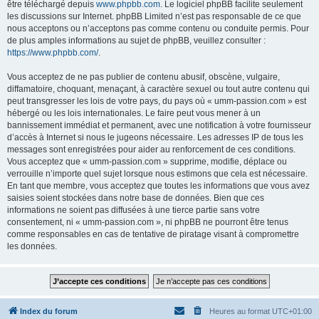
être téléchargé depuis
www.phpbb.com
. Le logiciel phpBB facilite seulement
les discussions sur Internet. phpBB Limited n’est pas responsable de ce que
nous acceptons ou n’acceptons pas comme contenu ou conduite permis. Pour
de plus amples informations au sujet de phpBB, veuillez consulter :
https://www.phpbb.com/
.
Vous acceptez de ne pas publier de contenu abusif, obscène, vulgaire,
diffamatoire, choquant, menaçant, à caractère sexuel ou tout autre contenu qui
peut transgresser les lois de votre pays, du pays où « umm-passion.com » est
hébergé ou les lois internationales. Le faire peut vous mener à un
bannissement immédiat et permanent, avec une notification à votre fournisseur
d’accès à Internet si nous le jugeons nécessaire. Les adresses IP de tous les
messages sont enregistrées pour aider au renforcement de ces conditions.
Vous acceptez que « umm-passion.com » supprime, modifie, déplace ou
verrouille n’importe quel sujet lorsque nous estimons que cela est nécessaire.
En tant que membre, vous acceptez que toutes les informations que vous avez
saisies soient stockées dans notre base de données. Bien que ces
informations ne soient pas diffusées à une tierce partie sans votre
consentement, ni « umm-passion.com », ni phpBB ne pourront être tenus
comme responsables en cas de tentative de piratage visant à compromettre
les données.
Index du forum
Heures au format
UTC+01:00