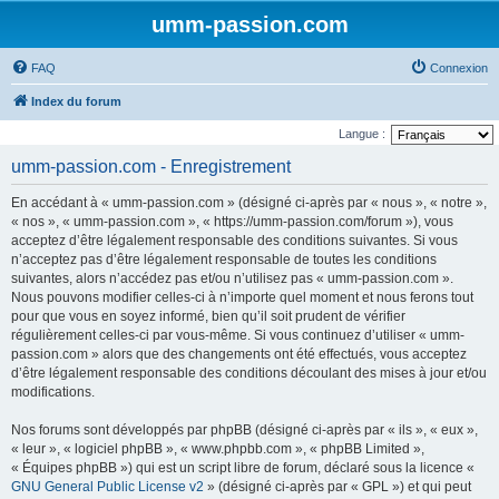
umm-passion.com
FAQ
Connexion
Index du forum
Langue :
umm-passion.com - Enregistrement
En accédant à « umm-passion.com » (désigné ci-après par « nous », « notre »,
« nos », « umm-passion.com », « https://umm-passion.com/forum »), vous
acceptez d’être légalement responsable des conditions suivantes. Si vous
n’acceptez pas d’être légalement responsable de toutes les conditions
suivantes, alors n’accédez pas et/ou n’utilisez pas « umm-passion.com ».
Nous pouvons modifier celles-ci à n’importe quel moment et nous ferons tout
pour que vous en soyez informé, bien qu’il soit prudent de vérifier
régulièrement celles-ci par vous-même. Si vous continuez d’utiliser « umm-
passion.com » alors que des changements ont été effectués, vous acceptez
d’être légalement responsable des conditions découlant des mises à jour et/ou
modifications.
Nos forums sont développés par phpBB (désigné ci-après par « ils », « eux »,
« leur », « logiciel phpBB », « www.phpbb.com », « phpBB Limited »,
« Équipes phpBB ») qui est un script libre de forum, déclaré sous la licence «
GNU General Public License v2
» (désigné ci-après par « GPL ») et qui peut