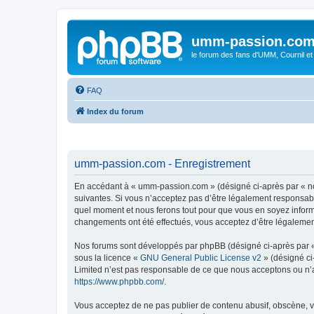
umm-passion.co
le forum des fans d'UMM, Cournil et
FAQ
Index du forum
umm-passion.com - Enregistrement
En accédant à « umm-passion.com » (désigné ci-après par « no
suivantes. Si vous n’acceptez pas d’être légalement responsabl
quel moment et nous ferons tout pour que vous en soyez informé
changements ont été effectués, vous acceptez d’être légalemen
Nos forums sont développés par phpBB (désigné ci-après par « i
sous la licence «
GNU General Public License v2
» (désigné ci
Limited n’est pas responsable de ce que nous acceptons ou n’
https://www.phpbb.com/
.
Vous acceptez de ne pas publier de contenu abusif, obscène, vu