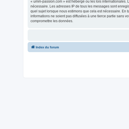
« umm-passion.com » est hébergé ou les lois internationales. L
nécessaire. Les adresses IP de tous les messages sont enregi
quel sujet lorsque nous estimons que cela est nécessaire. En 
informations ne soient pas diffusées à une tierce partie sans
compromettre les données.
Index du forum