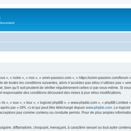
m
 Auverland
us », « notre », « nos », « umm-passion.com », « https://umm-passion.com/forum »
e de toutes les conditions suivantes, alors n’accédez pas et/ou n’utilisez pas « u
, bien qu’il soit prudent de vérifier régulièrement celles-ci par vous-même. Si vo
t responsable des conditions découlant des mises à jour et/ou modifications.
ls », « eux », « leur », « logiciel phpBB », « www.phpbb.com », « phpBB Limited »,
-après par « GPL ») et qui peut être téléchargé depuis
www.phpbb.com
. Le logicie
acceptons pas comme contenu ou conduite permis. Pour de plus amples informations
lgaire, diffamatoire, choquant, menaçant, à caractère sexuel ou tout autre contenu 