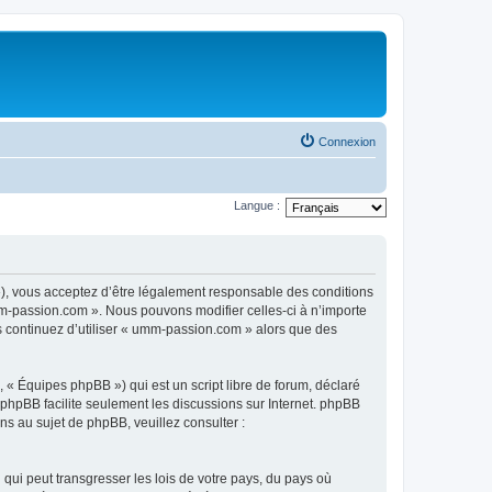
Connexion
Langue :
), vous acceptez d’être légalement responsable des conditions
mm-passion.com ». Nous pouvons modifier celles-ci à n’importe
us continuez d’utiliser « umm-passion.com » alors que des
 « Équipes phpBB ») qui est un script libre de forum, déclaré
l phpBB facilite seulement les discussions sur Internet. phpBB
 au sujet de phpBB, veuillez consulter :
qui peut transgresser les lois de votre pays, du pays où