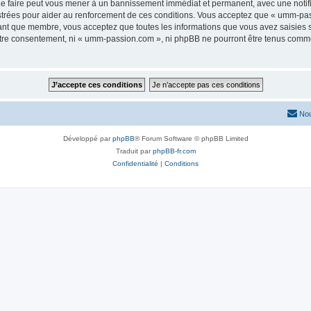
e faire peut vous mener à un bannissement immédiat et permanent, avec une notifica
strées pour aider au renforcement de ces conditions. Vous acceptez que « umm-pas
tant que membre, vous acceptez que toutes les informations que vous avez saisies
 votre consentement, ni « umm-passion.com », ni phpBB ne pourront être tenus comme
Nou
Développé par
phpBB
® Forum Software © phpBB Limited
Traduit par
phpBB-fr.com
Confidentialité
|
Conditions