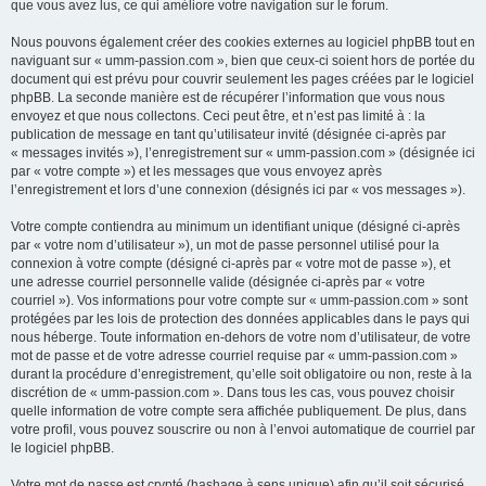
que vous avez lus, ce qui améliore votre navigation sur le forum.
Nous pouvons également créer des cookies externes au logiciel phpBB tout en
naviguant sur « umm-passion.com », bien que ceux-ci soient hors de portée du
document qui est prévu pour couvrir seulement les pages créées par le logiciel
phpBB. La seconde manière est de récupérer l’information que vous nous
envoyez et que nous collectons. Ceci peut être, et n’est pas limité à : la
publication de message en tant qu’utilisateur invité (désignée ci-après par
« messages invités »), l’enregistrement sur « umm-passion.com » (désignée ici
par « votre compte ») et les messages que vous envoyez après
l’enregistrement et lors d’une connexion (désignés ici par « vos messages »).
Votre compte contiendra au minimum un identifiant unique (désigné ci-après
par « votre nom d’utilisateur »), un mot de passe personnel utilisé pour la
connexion à votre compte (désigné ci-après par « votre mot de passe »), et
une adresse courriel personnelle valide (désignée ci-après par « votre
courriel »). Vos informations pour votre compte sur « umm-passion.com » sont
protégées par les lois de protection des données applicables dans le pays qui
nous héberge. Toute information en-dehors de votre nom d’utilisateur, de votre
mot de passe et de votre adresse courriel requise par « umm-passion.com »
durant la procédure d’enregistrement, qu’elle soit obligatoire ou non, reste à la
discrétion de « umm-passion.com ». Dans tous les cas, vous pouvez choisir
quelle information de votre compte sera affichée publiquement. De plus, dans
votre profil, vous pouvez souscrire ou non à l’envoi automatique de courriel par
le logiciel phpBB.
Votre mot de passe est crypté (hashage à sens unique) afin qu’il soit sécurisé.