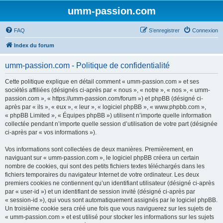
umm-passion.com
FAQ
S’enregistrer
Connexion
Index du forum
umm-passion.com - Politique de confidentialité
Cette politique explique en détail comment « umm-passion.com » et ses
sociétés affiliées (désignés ci-après par « nous », « notre », « nos », « umm-
passion.com », « https://umm-passion.com/forum ») et phpBB (désigné ci-
après par « ils », « eux », « leur », « logiciel phpBB », « www.phpbb.com »,
« phpBB Limited », « Équipes phpBB ») utilisent n’importe quelle information
collectée pendant n’importe quelle session d’utilisation de votre part (désignée
ci-après par « vos informations »).
Vos informations sont collectées de deux manières. Premièrement, en
naviguant sur « umm-passion.com », le logiciel phpBB créera un certain
nombre de cookies, qui sont des petits fichiers textes téléchargés dans les
fichiers temporaires du navigateur Internet de votre ordinateur. Les deux
premiers cookies ne contiennent qu’un identifiant utilisateur (désigné ci-après
par « user-id ») et un identifiant de session invité (désigné ci-après par
« session-id »), qui vous sont automatiquement assignés par le logiciel phpBB.
Un troisième cookie sera créé une fois que vous naviguerez sur les sujets de
« umm-passion.com » et est utilisé pour stocker les informations sur les sujets