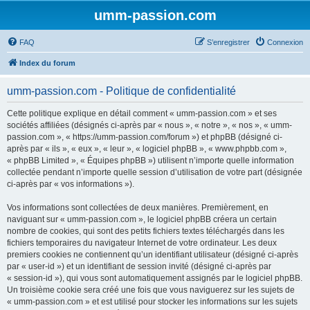
umm-passion.com
FAQ
S’enregistrer
Connexion
Index du forum
umm-passion.com - Politique de confidentialité
Cette politique explique en détail comment « umm-passion.com » et ses
sociétés affiliées (désignés ci-après par « nous », « notre », « nos », « umm-
passion.com », « https://umm-passion.com/forum ») et phpBB (désigné ci-
après par « ils », « eux », « leur », « logiciel phpBB », « www.phpbb.com »,
« phpBB Limited », « Équipes phpBB ») utilisent n’importe quelle information
collectée pendant n’importe quelle session d’utilisation de votre part (désignée
ci-après par « vos informations »).
Vos informations sont collectées de deux manières. Premièrement, en
naviguant sur « umm-passion.com », le logiciel phpBB créera un certain
nombre de cookies, qui sont des petits fichiers textes téléchargés dans les
fichiers temporaires du navigateur Internet de votre ordinateur. Les deux
premiers cookies ne contiennent qu’un identifiant utilisateur (désigné ci-après
par « user-id ») et un identifiant de session invité (désigné ci-après par
« session-id »), qui vous sont automatiquement assignés par le logiciel phpBB.
Un troisième cookie sera créé une fois que vous naviguerez sur les sujets de
« umm-passion.com » et est utilisé pour stocker les informations sur les sujets