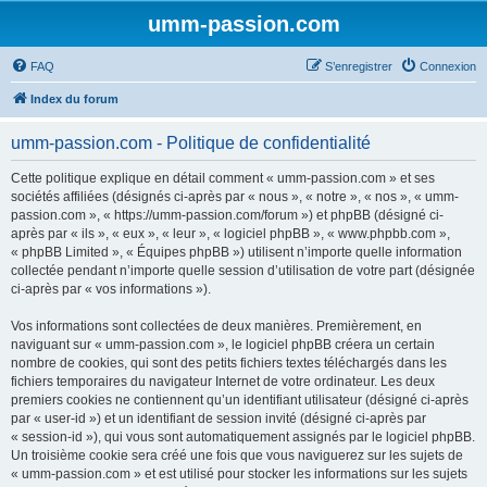
umm-passion.com
FAQ
S’enregistrer
Connexion
Index du forum
umm-passion.com - Politique de confidentialité
Cette politique explique en détail comment « umm-passion.com » et ses
sociétés affiliées (désignés ci-après par « nous », « notre », « nos », « umm-
passion.com », « https://umm-passion.com/forum ») et phpBB (désigné ci-
après par « ils », « eux », « leur », « logiciel phpBB », « www.phpbb.com »,
« phpBB Limited », « Équipes phpBB ») utilisent n’importe quelle information
collectée pendant n’importe quelle session d’utilisation de votre part (désignée
ci-après par « vos informations »).
Vos informations sont collectées de deux manières. Premièrement, en
naviguant sur « umm-passion.com », le logiciel phpBB créera un certain
nombre de cookies, qui sont des petits fichiers textes téléchargés dans les
fichiers temporaires du navigateur Internet de votre ordinateur. Les deux
premiers cookies ne contiennent qu’un identifiant utilisateur (désigné ci-après
par « user-id ») et un identifiant de session invité (désigné ci-après par
« session-id »), qui vous sont automatiquement assignés par le logiciel phpBB.
Un troisième cookie sera créé une fois que vous naviguerez sur les sujets de
« umm-passion.com » et est utilisé pour stocker les informations sur les sujets