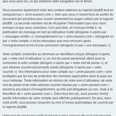
que vous avez lus, ce qui améliore votre navigation sur le forum.
Nous pouvons également créer des cookies externes au logiciel phpBB tout en
naviguant sur « umm-passion.com », bien que ceux-ci soient hors de portée du
document qui est prévu pour couvrir seulement les pages créées par le logiciel
phpBB. La seconde manière est de récupérer l’information que vous nous
envoyez et que nous collectons. Ceci peut être, et n’est pas limité à : la
publication de message en tant qu’utilisateur invité (désignée ci-après par
« messages invités »), l’enregistrement sur « umm-passion.com » (désignée ici
par « votre compte ») et les messages que vous envoyez après
l’enregistrement et lors d’une connexion (désignés ici par « vos messages »).
Votre compte contiendra au minimum un identifiant unique (désigné ci-après
par « votre nom d’utilisateur »), un mot de passe personnel utilisé pour la
connexion à votre compte (désigné ci-après par « votre mot de passe »), et
une adresse courriel personnelle valide (désignée ci-après par « votre
courriel »). Vos informations pour votre compte sur « umm-passion.com » sont
protégées par les lois de protection des données applicables dans le pays qui
nous héberge. Toute information en-dehors de votre nom d’utilisateur, de votre
mot de passe et de votre adresse courriel requise par « umm-passion.com »
durant la procédure d’enregistrement, qu’elle soit obligatoire ou non, reste à la
discrétion de « umm-passion.com ». Dans tous les cas, vous pouvez choisir
quelle information de votre compte sera affichée publiquement. De plus, dans
votre profil, vous pouvez souscrire ou non à l’envoi automatique de courriel par
le logiciel phpBB.
Votre mot de passe est crypté (hashage à sens unique) afin qu’il soit sécurisé.