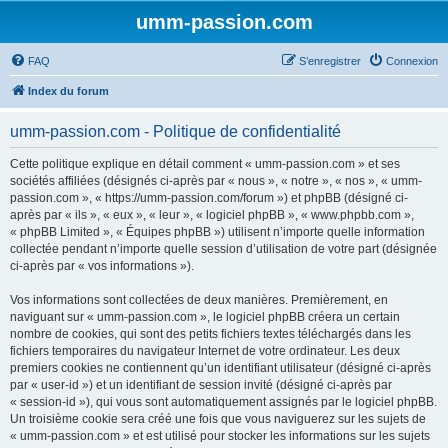
umm-passion.com
FAQ
S’enregistrer
Connexion
Index du forum
umm-passion.com - Politique de confidentialité
Cette politique explique en détail comment « umm-passion.com » et ses
sociétés affiliées (désignés ci-après par « nous », « notre », « nos », « umm-
passion.com », « https://umm-passion.com/forum ») et phpBB (désigné ci-
après par « ils », « eux », « leur », « logiciel phpBB », « www.phpbb.com »,
« phpBB Limited », « Équipes phpBB ») utilisent n’importe quelle information
collectée pendant n’importe quelle session d’utilisation de votre part (désignée
ci-après par « vos informations »).
Vos informations sont collectées de deux manières. Premièrement, en
naviguant sur « umm-passion.com », le logiciel phpBB créera un certain
nombre de cookies, qui sont des petits fichiers textes téléchargés dans les
fichiers temporaires du navigateur Internet de votre ordinateur. Les deux
premiers cookies ne contiennent qu’un identifiant utilisateur (désigné ci-après
par « user-id ») et un identifiant de session invité (désigné ci-après par
« session-id »), qui vous sont automatiquement assignés par le logiciel phpBB.
Un troisième cookie sera créé une fois que vous naviguerez sur les sujets de
« umm-passion.com » et est utilisé pour stocker les informations sur les sujets