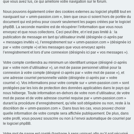
que vous avez lus, ce qui améliore votre navigation sur le forum.
Nous pouvons également créer des cookies externes au logiciel phpBB tout en
naviguant sur « umm-passion.com », bien que ceux-ci soient hors de portée du
document qui est prévu pour couvrir seulement les pages créées par le logiciel
phpBB. La seconde manière est de récupérer l’information que vous nous
envoyez et que nous collectons. Ceci peut être, et n’est pas limité à : la
publication de message en tant qu’utilisateur invité (désignée ci-après par
« messages invités »), l’enregistrement sur « umm-passion.com » (désignée ici
par « votre compte ») et les messages que vous envoyez après
l’enregistrement et lors d’une connexion (désignés ici par « vos messages »).
Votre compte contiendra au minimum un identifiant unique (désigné ci-après
par « votre nom d’utilisateur »), un mot de passe personnel utilisé pour la
connexion à votre compte (désigné ci-après par « votre mot de passe »), et
une adresse courriel personnelle valide (désignée ci-après par « votre
courriel »). Vos informations pour votre compte sur « umm-passion.com » sont
protégées par les lois de protection des données applicables dans le pays qui
nous héberge. Toute information en-dehors de votre nom d’utilisateur, de votre
mot de passe et de votre adresse courriel requise par « umm-passion.com »
durant la procédure d’enregistrement, qu’elle soit obligatoire ou non, reste à la
discrétion de « umm-passion.com ». Dans tous les cas, vous pouvez choisir
quelle information de votre compte sera affichée publiquement. De plus, dans
votre profil, vous pouvez souscrire ou non à l’envoi automatique de courriel par
le logiciel phpBB.
Votre mot de passe est crypté (hashage à sens unique) afin qu’il soit sécurisé.