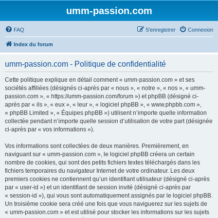
umm-passion.com
FAQ
S’enregistrer
Connexion
Index du forum
umm-passion.com - Politique de confidentialité
Cette politique explique en détail comment « umm-passion.com » et ses
sociétés affiliées (désignés ci-après par « nous », « notre », « nos », « umm-
passion.com », « https://umm-passion.com/forum ») et phpBB (désigné ci-
après par « ils », « eux », « leur », « logiciel phpBB », « www.phpbb.com »,
« phpBB Limited », « Équipes phpBB ») utilisent n’importe quelle information
collectée pendant n’importe quelle session d’utilisation de votre part (désignée
ci-après par « vos informations »).
Vos informations sont collectées de deux manières. Premièrement, en
naviguant sur « umm-passion.com », le logiciel phpBB créera un certain
nombre de cookies, qui sont des petits fichiers textes téléchargés dans les
fichiers temporaires du navigateur Internet de votre ordinateur. Les deux
premiers cookies ne contiennent qu’un identifiant utilisateur (désigné ci-après
par « user-id ») et un identifiant de session invité (désigné ci-après par
« session-id »), qui vous sont automatiquement assignés par le logiciel phpBB.
Un troisième cookie sera créé une fois que vous naviguerez sur les sujets de
« umm-passion.com » et est utilisé pour stocker les informations sur les sujets