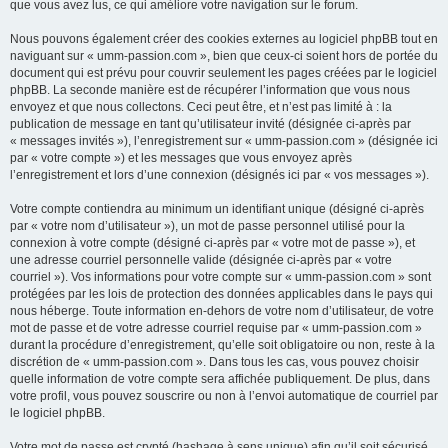
que vous avez lus, ce qui améliore votre navigation sur le forum.
Nous pouvons également créer des cookies externes au logiciel phpBB tout en
naviguant sur « umm-passion.com », bien que ceux-ci soient hors de portée du
document qui est prévu pour couvrir seulement les pages créées par le logiciel
phpBB. La seconde manière est de récupérer l’information que vous nous
envoyez et que nous collectons. Ceci peut être, et n’est pas limité à : la
publication de message en tant qu’utilisateur invité (désignée ci-après par
« messages invités »), l’enregistrement sur « umm-passion.com » (désignée ici
par « votre compte ») et les messages que vous envoyez après
l’enregistrement et lors d’une connexion (désignés ici par « vos messages »).
Votre compte contiendra au minimum un identifiant unique (désigné ci-après
par « votre nom d’utilisateur »), un mot de passe personnel utilisé pour la
connexion à votre compte (désigné ci-après par « votre mot de passe »), et
une adresse courriel personnelle valide (désignée ci-après par « votre
courriel »). Vos informations pour votre compte sur « umm-passion.com » sont
protégées par les lois de protection des données applicables dans le pays qui
nous héberge. Toute information en-dehors de votre nom d’utilisateur, de votre
mot de passe et de votre adresse courriel requise par « umm-passion.com »
durant la procédure d’enregistrement, qu’elle soit obligatoire ou non, reste à la
discrétion de « umm-passion.com ». Dans tous les cas, vous pouvez choisir
quelle information de votre compte sera affichée publiquement. De plus, dans
votre profil, vous pouvez souscrire ou non à l’envoi automatique de courriel par
le logiciel phpBB.
Votre mot de passe est crypté (hashage à sens unique) afin qu’il soit sécurisé.