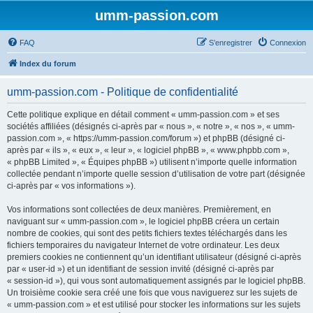
umm-passion.com
FAQ
S’enregistrer
Connexion
Index du forum
umm-passion.com - Politique de confidentialité
Cette politique explique en détail comment « umm-passion.com » et ses
sociétés affiliées (désignés ci-après par « nous », « notre », « nos », « umm-
passion.com », « https://umm-passion.com/forum ») et phpBB (désigné ci-
après par « ils », « eux », « leur », « logiciel phpBB », « www.phpbb.com »,
« phpBB Limited », « Équipes phpBB ») utilisent n’importe quelle information
collectée pendant n’importe quelle session d’utilisation de votre part (désignée
ci-après par « vos informations »).
Vos informations sont collectées de deux manières. Premièrement, en
naviguant sur « umm-passion.com », le logiciel phpBB créera un certain
nombre de cookies, qui sont des petits fichiers textes téléchargés dans les
fichiers temporaires du navigateur Internet de votre ordinateur. Les deux
premiers cookies ne contiennent qu’un identifiant utilisateur (désigné ci-après
par « user-id ») et un identifiant de session invité (désigné ci-après par
« session-id »), qui vous sont automatiquement assignés par le logiciel phpBB.
Un troisième cookie sera créé une fois que vous naviguerez sur les sujets de
« umm-passion.com » et est utilisé pour stocker les informations sur les sujets