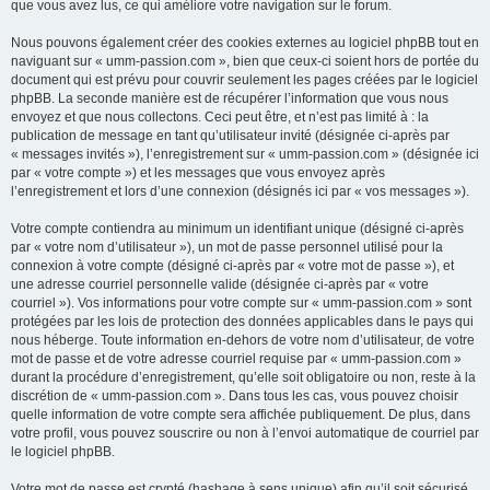
que vous avez lus, ce qui améliore votre navigation sur le forum.
Nous pouvons également créer des cookies externes au logiciel phpBB tout en
naviguant sur « umm-passion.com », bien que ceux-ci soient hors de portée du
document qui est prévu pour couvrir seulement les pages créées par le logiciel
phpBB. La seconde manière est de récupérer l’information que vous nous
envoyez et que nous collectons. Ceci peut être, et n’est pas limité à : la
publication de message en tant qu’utilisateur invité (désignée ci-après par
« messages invités »), l’enregistrement sur « umm-passion.com » (désignée ici
par « votre compte ») et les messages que vous envoyez après
l’enregistrement et lors d’une connexion (désignés ici par « vos messages »).
Votre compte contiendra au minimum un identifiant unique (désigné ci-après
par « votre nom d’utilisateur »), un mot de passe personnel utilisé pour la
connexion à votre compte (désigné ci-après par « votre mot de passe »), et
une adresse courriel personnelle valide (désignée ci-après par « votre
courriel »). Vos informations pour votre compte sur « umm-passion.com » sont
protégées par les lois de protection des données applicables dans le pays qui
nous héberge. Toute information en-dehors de votre nom d’utilisateur, de votre
mot de passe et de votre adresse courriel requise par « umm-passion.com »
durant la procédure d’enregistrement, qu’elle soit obligatoire ou non, reste à la
discrétion de « umm-passion.com ». Dans tous les cas, vous pouvez choisir
quelle information de votre compte sera affichée publiquement. De plus, dans
votre profil, vous pouvez souscrire ou non à l’envoi automatique de courriel par
le logiciel phpBB.
Votre mot de passe est crypté (hashage à sens unique) afin qu’il soit sécurisé.