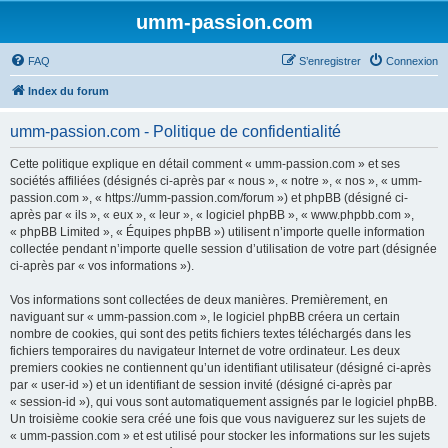
umm-passion.com
FAQ
S’enregistrer
Connexion
Index du forum
umm-passion.com - Politique de confidentialité
Cette politique explique en détail comment « umm-passion.com » et ses
sociétés affiliées (désignés ci-après par « nous », « notre », « nos », « umm-
passion.com », « https://umm-passion.com/forum ») et phpBB (désigné ci-
après par « ils », « eux », « leur », « logiciel phpBB », « www.phpbb.com »,
« phpBB Limited », « Équipes phpBB ») utilisent n’importe quelle information
collectée pendant n’importe quelle session d’utilisation de votre part (désignée
ci-après par « vos informations »).
Vos informations sont collectées de deux manières. Premièrement, en
naviguant sur « umm-passion.com », le logiciel phpBB créera un certain
nombre de cookies, qui sont des petits fichiers textes téléchargés dans les
fichiers temporaires du navigateur Internet de votre ordinateur. Les deux
premiers cookies ne contiennent qu’un identifiant utilisateur (désigné ci-après
par « user-id ») et un identifiant de session invité (désigné ci-après par
« session-id »), qui vous sont automatiquement assignés par le logiciel phpBB.
Un troisième cookie sera créé une fois que vous naviguerez sur les sujets de
« umm-passion.com » et est utilisé pour stocker les informations sur les sujets