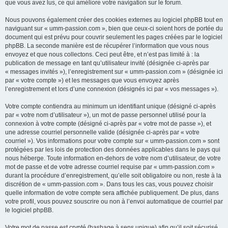
que vous avez lus, ce qui améliore votre navigation sur le forum.
Nous pouvons également créer des cookies externes au logiciel phpBB tout en
naviguant sur « umm-passion.com », bien que ceux-ci soient hors de portée du
document qui est prévu pour couvrir seulement les pages créées par le logiciel
phpBB. La seconde manière est de récupérer l’information que vous nous
envoyez et que nous collectons. Ceci peut être, et n’est pas limité à : la
publication de message en tant qu’utilisateur invité (désignée ci-après par
« messages invités »), l’enregistrement sur « umm-passion.com » (désignée ici
par « votre compte ») et les messages que vous envoyez après
l’enregistrement et lors d’une connexion (désignés ici par « vos messages »).
Votre compte contiendra au minimum un identifiant unique (désigné ci-après
par « votre nom d’utilisateur »), un mot de passe personnel utilisé pour la
connexion à votre compte (désigné ci-après par « votre mot de passe »), et
une adresse courriel personnelle valide (désignée ci-après par « votre
courriel »). Vos informations pour votre compte sur « umm-passion.com » sont
protégées par les lois de protection des données applicables dans le pays qui
nous héberge. Toute information en-dehors de votre nom d’utilisateur, de votre
mot de passe et de votre adresse courriel requise par « umm-passion.com »
durant la procédure d’enregistrement, qu’elle soit obligatoire ou non, reste à la
discrétion de « umm-passion.com ». Dans tous les cas, vous pouvez choisir
quelle information de votre compte sera affichée publiquement. De plus, dans
votre profil, vous pouvez souscrire ou non à l’envoi automatique de courriel par
le logiciel phpBB.
Votre mot de passe est crypté (hashage à sens unique) afin qu’il soit sécurisé.