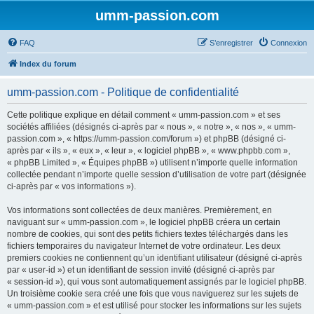
umm-passion.com
FAQ
S’enregistrer
Connexion
Index du forum
umm-passion.com - Politique de confidentialité
Cette politique explique en détail comment « umm-passion.com » et ses
sociétés affiliées (désignés ci-après par « nous », « notre », « nos », « umm-
passion.com », « https://umm-passion.com/forum ») et phpBB (désigné ci-
après par « ils », « eux », « leur », « logiciel phpBB », « www.phpbb.com »,
« phpBB Limited », « Équipes phpBB ») utilisent n’importe quelle information
collectée pendant n’importe quelle session d’utilisation de votre part (désignée
ci-après par « vos informations »).
Vos informations sont collectées de deux manières. Premièrement, en
naviguant sur « umm-passion.com », le logiciel phpBB créera un certain
nombre de cookies, qui sont des petits fichiers textes téléchargés dans les
fichiers temporaires du navigateur Internet de votre ordinateur. Les deux
premiers cookies ne contiennent qu’un identifiant utilisateur (désigné ci-après
par « user-id ») et un identifiant de session invité (désigné ci-après par
« session-id »), qui vous sont automatiquement assignés par le logiciel phpBB.
Un troisième cookie sera créé une fois que vous naviguerez sur les sujets de
« umm-passion.com » et est utilisé pour stocker les informations sur les sujets