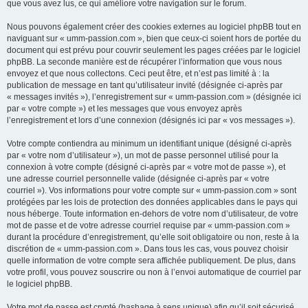
que vous avez lus, ce qui améliore votre navigation sur le forum.
Nous pouvons également créer des cookies externes au logiciel phpBB tout en
naviguant sur « umm-passion.com », bien que ceux-ci soient hors de portée du
document qui est prévu pour couvrir seulement les pages créées par le logiciel
phpBB. La seconde manière est de récupérer l’information que vous nous
envoyez et que nous collectons. Ceci peut être, et n’est pas limité à : la
publication de message en tant qu’utilisateur invité (désignée ci-après par
« messages invités »), l’enregistrement sur « umm-passion.com » (désignée ici
par « votre compte ») et les messages que vous envoyez après
l’enregistrement et lors d’une connexion (désignés ici par « vos messages »).
Votre compte contiendra au minimum un identifiant unique (désigné ci-après
par « votre nom d’utilisateur »), un mot de passe personnel utilisé pour la
connexion à votre compte (désigné ci-après par « votre mot de passe »), et
une adresse courriel personnelle valide (désignée ci-après par « votre
courriel »). Vos informations pour votre compte sur « umm-passion.com » sont
protégées par les lois de protection des données applicables dans le pays qui
nous héberge. Toute information en-dehors de votre nom d’utilisateur, de votre
mot de passe et de votre adresse courriel requise par « umm-passion.com »
durant la procédure d’enregistrement, qu’elle soit obligatoire ou non, reste à la
discrétion de « umm-passion.com ». Dans tous les cas, vous pouvez choisir
quelle information de votre compte sera affichée publiquement. De plus, dans
votre profil, vous pouvez souscrire ou non à l’envoi automatique de courriel par
le logiciel phpBB.
Votre mot de passe est crypté (hashage à sens unique) afin qu’il soit sécurisé.