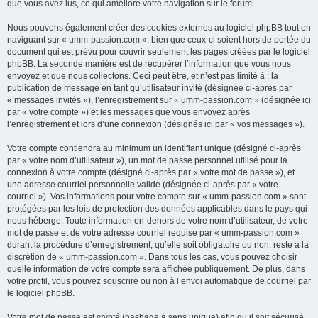
que vous avez lus, ce qui améliore votre navigation sur le forum.
Nous pouvons également créer des cookies externes au logiciel phpBB tout en
naviguant sur « umm-passion.com », bien que ceux-ci soient hors de portée du
document qui est prévu pour couvrir seulement les pages créées par le logiciel
phpBB. La seconde manière est de récupérer l’information que vous nous
envoyez et que nous collectons. Ceci peut être, et n’est pas limité à : la
publication de message en tant qu’utilisateur invité (désignée ci-après par
« messages invités »), l’enregistrement sur « umm-passion.com » (désignée ici
par « votre compte ») et les messages que vous envoyez après
l’enregistrement et lors d’une connexion (désignés ici par « vos messages »).
Votre compte contiendra au minimum un identifiant unique (désigné ci-après
par « votre nom d’utilisateur »), un mot de passe personnel utilisé pour la
connexion à votre compte (désigné ci-après par « votre mot de passe »), et
une adresse courriel personnelle valide (désignée ci-après par « votre
courriel »). Vos informations pour votre compte sur « umm-passion.com » sont
protégées par les lois de protection des données applicables dans le pays qui
nous héberge. Toute information en-dehors de votre nom d’utilisateur, de votre
mot de passe et de votre adresse courriel requise par « umm-passion.com »
durant la procédure d’enregistrement, qu’elle soit obligatoire ou non, reste à la
discrétion de « umm-passion.com ». Dans tous les cas, vous pouvez choisir
quelle information de votre compte sera affichée publiquement. De plus, dans
votre profil, vous pouvez souscrire ou non à l’envoi automatique de courriel par
le logiciel phpBB.
Votre mot de passe est crypté (hashage à sens unique) afin qu’il soit sécurisé.