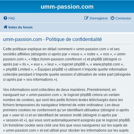
umm-passion.com
FAQ
S’enregistrer
Connexion
Index du forum
umm-passion.com - Politique de confidentialité
Cette politique explique en détail comment « umm-passion.com » et ses
sociétés affiliées (désignés ci-après par « nous », « notre », « nos », « umm-
passion.com », « https://umm-passion.com/forum ») et phpBB (désigné ci-
après par « ils », « eux », « leur », « logiciel phpBB », « www.phpbb.com »,
« phpBB Limited », « Équipes phpBB ») utilisent n’importe quelle information
collectée pendant n’importe quelle session d’utilisation de votre part (désignée
ci-après par « vos informations »).
Vos informations sont collectées de deux manières. Premièrement, en
naviguant sur « umm-passion.com », le logiciel phpBB créera un certain
nombre de cookies, qui sont des petits fichiers textes téléchargés dans les
fichiers temporaires du navigateur Internet de votre ordinateur. Les deux
premiers cookies ne contiennent qu’un identifiant utilisateur (désigné ci-après
par « user-id ») et un identifiant de session invité (désigné ci-après par
« session-id »), qui vous sont automatiquement assignés par le logiciel phpBB.
Un troisième cookie sera créé une fois que vous naviguerez sur les sujets de
« umm-passion.com » et est utilisé pour stocker les informations sur les sujets