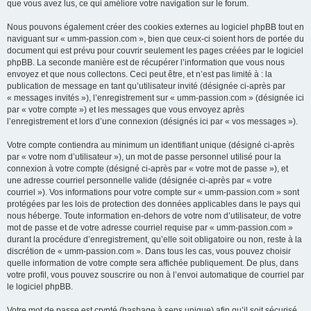
que vous avez lus, ce qui améliore votre navigation sur le forum.
Nous pouvons également créer des cookies externes au logiciel phpBB tout en
naviguant sur « umm-passion.com », bien que ceux-ci soient hors de portée du
document qui est prévu pour couvrir seulement les pages créées par le logiciel
phpBB. La seconde manière est de récupérer l’information que vous nous
envoyez et que nous collectons. Ceci peut être, et n’est pas limité à : la
publication de message en tant qu’utilisateur invité (désignée ci-après par
« messages invités »), l’enregistrement sur « umm-passion.com » (désignée ici
par « votre compte ») et les messages que vous envoyez après
l’enregistrement et lors d’une connexion (désignés ici par « vos messages »).
Votre compte contiendra au minimum un identifiant unique (désigné ci-après
par « votre nom d’utilisateur »), un mot de passe personnel utilisé pour la
connexion à votre compte (désigné ci-après par « votre mot de passe »), et
une adresse courriel personnelle valide (désignée ci-après par « votre
courriel »). Vos informations pour votre compte sur « umm-passion.com » sont
protégées par les lois de protection des données applicables dans le pays qui
nous héberge. Toute information en-dehors de votre nom d’utilisateur, de votre
mot de passe et de votre adresse courriel requise par « umm-passion.com »
durant la procédure d’enregistrement, qu’elle soit obligatoire ou non, reste à la
discrétion de « umm-passion.com ». Dans tous les cas, vous pouvez choisir
quelle information de votre compte sera affichée publiquement. De plus, dans
votre profil, vous pouvez souscrire ou non à l’envoi automatique de courriel par
le logiciel phpBB.
Votre mot de passe est crypté (hashage à sens unique) afin qu’il soit sécurisé.