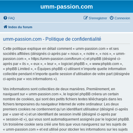
umm-passion.com
FAQ
S’enregistrer
Connexion
Index du forum
umm-passion.com - Politique de confidentialité
Cette politique explique en détail comment « umm-passion.com » et ses
sociétés affiliées (désignés ci-après par « nous », « notre », « nos », « umm-
passion.com », « https://umm-passion.com/forum ») et phpBB (désigné ci-
après par « ils », « eux », « leur », « logiciel phpBB », « www.phpbb.com »,
« phpBB Limited », « Équipes phpBB ») utilisent n’importe quelle information
collectée pendant n’importe quelle session d’utilisation de votre part (désignée
ci-après par « vos informations »).
Vos informations sont collectées de deux manières. Premièrement, en
naviguant sur « umm-passion.com », le logiciel phpBB créera un certain
nombre de cookies, qui sont des petits fichiers textes téléchargés dans les
fichiers temporaires du navigateur Internet de votre ordinateur. Les deux
premiers cookies ne contiennent qu’un identifiant utilisateur (désigné ci-après
par « user-id ») et un identifiant de session invité (désigné ci-après par
« session-id »), qui vous sont automatiquement assignés par le logiciel phpBB.
Un troisième cookie sera créé une fois que vous naviguerez sur les sujets de
« umm-passion.com » et est utilisé pour stocker les informations sur les sujets