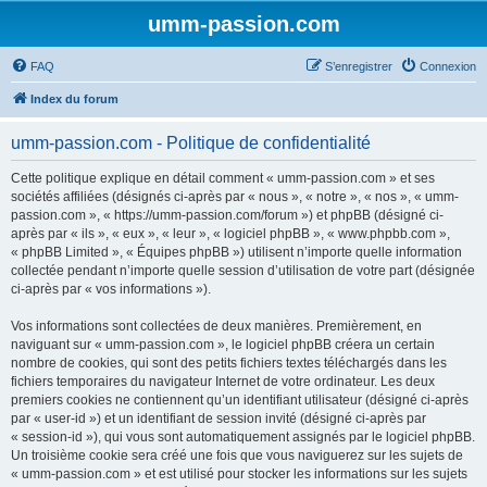
umm-passion.com
FAQ
S’enregistrer
Connexion
Index du forum
umm-passion.com - Politique de confidentialité
Cette politique explique en détail comment « umm-passion.com » et ses
sociétés affiliées (désignés ci-après par « nous », « notre », « nos », « umm-
passion.com », « https://umm-passion.com/forum ») et phpBB (désigné ci-
après par « ils », « eux », « leur », « logiciel phpBB », « www.phpbb.com »,
« phpBB Limited », « Équipes phpBB ») utilisent n’importe quelle information
collectée pendant n’importe quelle session d’utilisation de votre part (désignée
ci-après par « vos informations »).
Vos informations sont collectées de deux manières. Premièrement, en
naviguant sur « umm-passion.com », le logiciel phpBB créera un certain
nombre de cookies, qui sont des petits fichiers textes téléchargés dans les
fichiers temporaires du navigateur Internet de votre ordinateur. Les deux
premiers cookies ne contiennent qu’un identifiant utilisateur (désigné ci-après
par « user-id ») et un identifiant de session invité (désigné ci-après par
« session-id »), qui vous sont automatiquement assignés par le logiciel phpBB.
Un troisième cookie sera créé une fois que vous naviguerez sur les sujets de
« umm-passion.com » et est utilisé pour stocker les informations sur les sujets