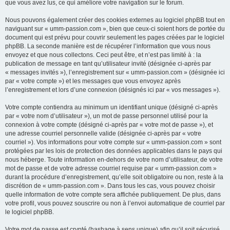
que vous avez lus, ce qui améliore votre navigation sur le forum.
Nous pouvons également créer des cookies externes au logiciel phpBB tout en
naviguant sur « umm-passion.com », bien que ceux-ci soient hors de portée du
document qui est prévu pour couvrir seulement les pages créées par le logiciel
phpBB. La seconde manière est de récupérer l’information que vous nous
envoyez et que nous collectons. Ceci peut être, et n’est pas limité à : la
publication de message en tant qu’utilisateur invité (désignée ci-après par
« messages invités »), l’enregistrement sur « umm-passion.com » (désignée ici
par « votre compte ») et les messages que vous envoyez après
l’enregistrement et lors d’une connexion (désignés ici par « vos messages »).
Votre compte contiendra au minimum un identifiant unique (désigné ci-après
par « votre nom d’utilisateur »), un mot de passe personnel utilisé pour la
connexion à votre compte (désigné ci-après par « votre mot de passe »), et
une adresse courriel personnelle valide (désignée ci-après par « votre
courriel »). Vos informations pour votre compte sur « umm-passion.com » sont
protégées par les lois de protection des données applicables dans le pays qui
nous héberge. Toute information en-dehors de votre nom d’utilisateur, de votre
mot de passe et de votre adresse courriel requise par « umm-passion.com »
durant la procédure d’enregistrement, qu’elle soit obligatoire ou non, reste à la
discrétion de « umm-passion.com ». Dans tous les cas, vous pouvez choisir
quelle information de votre compte sera affichée publiquement. De plus, dans
votre profil, vous pouvez souscrire ou non à l’envoi automatique de courriel par
le logiciel phpBB.
Votre mot de passe est crypté (hashage à sens unique) afin qu’il soit sécurisé.