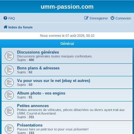
umm-passion.com
FAQ
S’enregistrer
Connexion
Index du forum
Nous sommes le 07 août 2026, 00:10
Général
Discussions générales
Discussions générales toutes marques confondues.
Sujets :
486
Bons plans & adresses
Sujets :
62
Vu pour vous sur le net (ebay et autres)
Sujets :
93
Album photo - vos engins
Sujets :
91
Petites annonces
Petites annonces de véhicules, pièces détachées ou divers ayant trait aux
UMM, Cournil et Auverland.
Sujets :
331
Présentations
Passez faire un petit tour ici pour vous présenter!
Sujets :
193